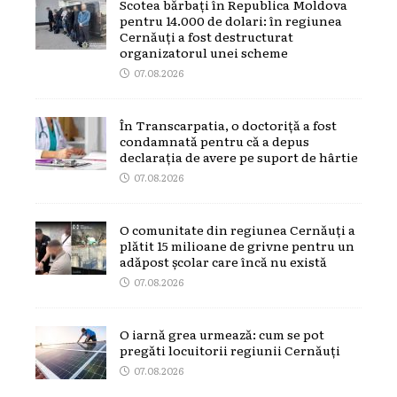
Scotea bărbați în Republica Moldova
pentru 14.000 de dolari: în regiunea
Cernăuți a fost destructurat
organizatorul unei scheme
07.08.2026
În Transcarpatia, o doctoriță a fost
condamnată pentru că a depus
declarația de avere pe suport de hârtie
07.08.2026
O comunitate din regiunea Cernăuți a
plătit 15 milioane de grivne pentru un
adăpost școlar care încă nu există
07.08.2026
O iarnă grea urmează: cum se pot
pregăti locuitorii regiunii Cernăuți
07.08.2026