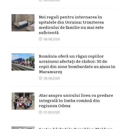
Noi reguli pentru internarea în
spitalele din Ucraina: trimiterea
medicului de familie nu mai este
suficientă
08.08.2026
România oferă un răgaz copiilor
ucraineni afectați de război: 30 de
copii din zone bombardate au ajuns în
Maramureș
08.08.2026
Atac asupra unicului liceu cu predare
integrală în limba română din
regiunea Odesa
07.08.2026
Scotea bărbați în Republica Moldova