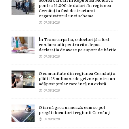
pentru 14.000 de dolari: în regiunea
Cernăuți a fost destructurat
organizatorul unei scheme
07.08.2026
În Transcarpatia, o doctoriță a fost
condamnată pentru că a depus
declarația de avere pe suport de hârtie
07.08.2026
O comunitate din regiunea Cernăuți a
plătit 15 milioane de grivne pentru un
adăpost școlar care încă nu există
07.08.2026
O iarnă grea urmează: cum se pot
pregăti locuitorii regiunii Cernăuți
07.08.2026