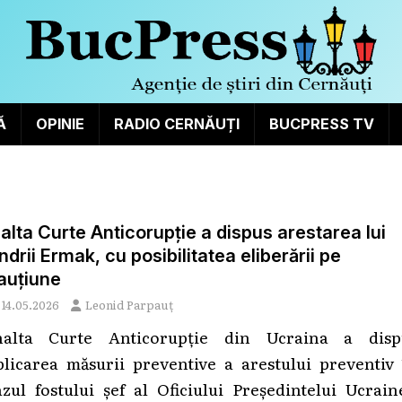
Ă
OPINIE
RADIO CERNĂUȚI
BUCPRESS TV
nalta Curte Anticorupție a dispus arestarea lui
ndrii Ermak, cu posibilitatea eliberării pe
auțiune
14.05.2026
Leonid Parpauț
nalta Curte Anticorupție din Ucraina a disp
plicarea măsurii preventive a arestului preventiv 
azul fostului șef al Oficiului Președintelui Ucrain