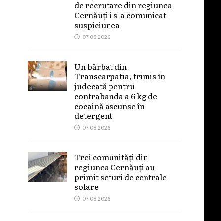
de recrutare din regiunea
Cernăuți i s-a comunicat
suspiciunea
07.08.2026
Un bărbat din
Transcarpatia, trimis în
judecată pentru
contrabanda a 6 kg de
cocaină ascunse în
detergent
07.08.2026
Trei comunități din
regiunea Cernăuți au
primit seturi de centrale
solare
07.08.2026