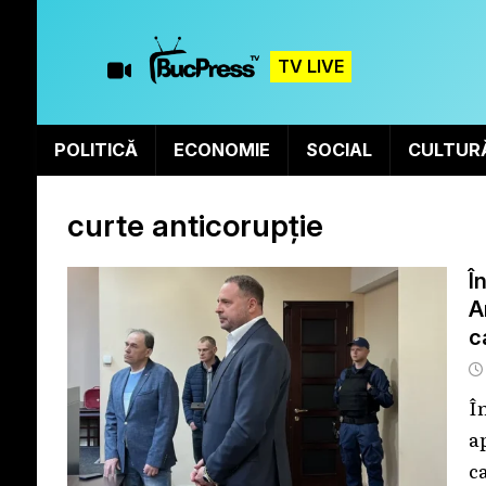
TV LIVE
POLITICĂ
ECONOMIE
SOCIAL
CULTUR
curte anticorupție
Î
A
c
Î
a
c