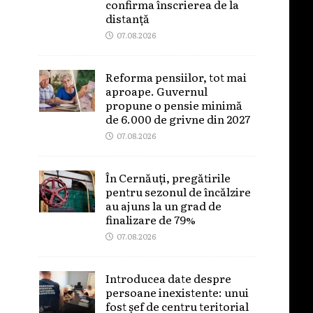
confirma înscrierea de la
distanță
07.08.2026
Reforma pensiilor, tot mai
aproape. Guvernul
propune o pensie minimă
de 6.000 de grivne din 2027
07.08.2026
În Cernăuți, pregătirile
pentru sezonul de încălzire
au ajuns la un grad de
finalizare de 79%
07.08.2026
Introducea date despre
persoane inexistente: unui
fost șef de centru teritorial