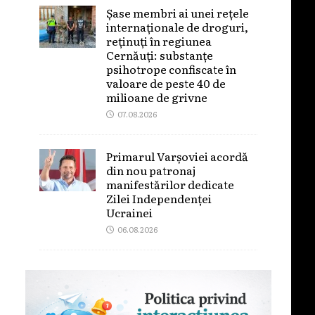
Șase membri ai unei rețele
internaționale de droguri,
reținuți în regiunea
Cernăuți: substanțe
psihotrope confiscate în
valoare de peste 40 de
milioane de grivne
07.08.2026
Primarul Varșoviei acordă
din nou patronaj
manifestărilor dedicate
Zilei Independenței
Ucrainei
06.08.2026