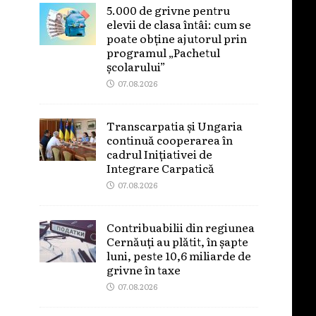
5.000 de grivne pentru
elevii de clasa întâi: cum se
poate obține ajutorul prin
programul „Pachetul
școlarului”
07.08.2026
Transcarpatia și Ungaria
continuă cooperarea în
cadrul Inițiativei de
Integrare Carpatică
07.08.2026
Contribuabilii din regiunea
Cernăuți au plătit, în șapte
luni, peste 10,6 miliarde de
grivne în taxe
07.08.2026