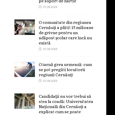
pe suport de hârtie
07.08.2026
O comunitate din regiunea
Cernăuți a plătit 15 milioane
de grivne pentru un
adăpost școlar care încă nu
există
07.08.2026
O iarnă grea urmează: cum
se pot pregăti locuitorii
regiunii Cernăuți
07.08.2026
Candidații nu vor trebui să
stea la coadă: Universitatea
Națională din Cernăuți a
explicat cum se poate