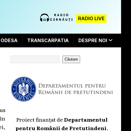
RADIO LIVE
ODESA
TRANSCARPATIA
DESPRE NOI
Căutare
us
în
Proiect finanțat de
Departamentul
ei,
pentru Românii de Pretutindeni
.