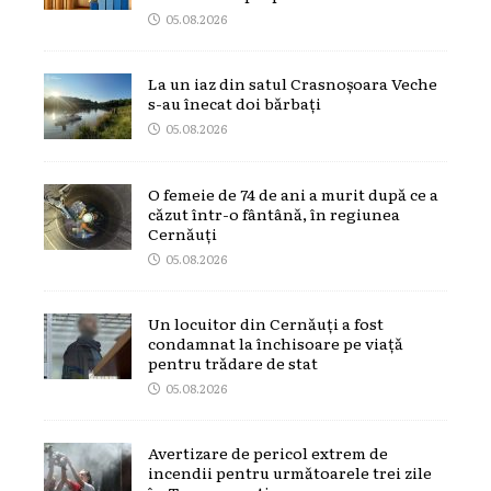
05.08.2026
La un iaz din satul Crasnoșoara Veche
s-au înecat doi bărbați
05.08.2026
O femeie de 74 de ani a murit după ce a
căzut într-o fântână, în regiunea
Cernăuți
05.08.2026
Un locuitor din Cernăuți a fost
condamnat la închisoare pe viață
pentru trădare de stat
05.08.2026
Avertizare de pericol extrem de
incendii pentru următoarele trei zile