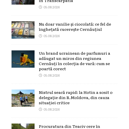
în Transcarpatia
05.08.2026
Nu doar vanilie și ciocolată: ce fel de
înghețată cucerește Cernăuțiul
05.08.2026
Un brand ucrainean de parfumuri a
adăugat un miros din regiunea
Cernăuți în colecția de vară: cum se
poartă corect
05.08.2026
Nistrul seacă rapid: la Hotin a sosit o
delegație din R.Moldova, din cauza
situației critice
05.08.2026
Procuratura din Teaciv cere în