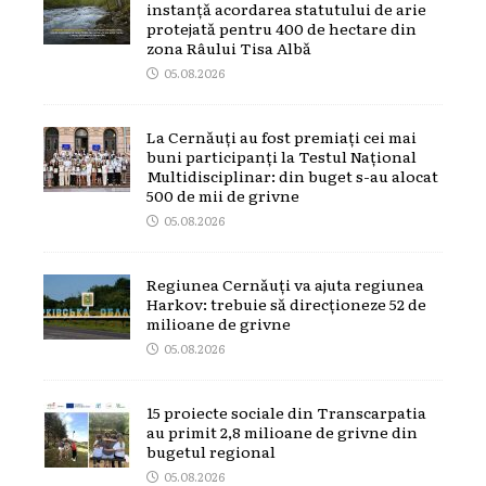
instanță acordarea statutului de arie
protejată pentru 400 de hectare din
zona Râului Tisa Albă
05.08.2026
La Cernăuți au fost premiați cei mai
buni participanți la Testul Național
Multidisciplinar: din buget s-au alocat
500 de mii de grivne
05.08.2026
Regiunea Cernăuți va ajuta regiunea
Harkov: trebuie să direcționeze 52 de
milioane de grivne
05.08.2026
15 proiecte sociale din Transcarpatia
au primit 2,8 milioane de grivne din
bugetul regional
05.08.2026