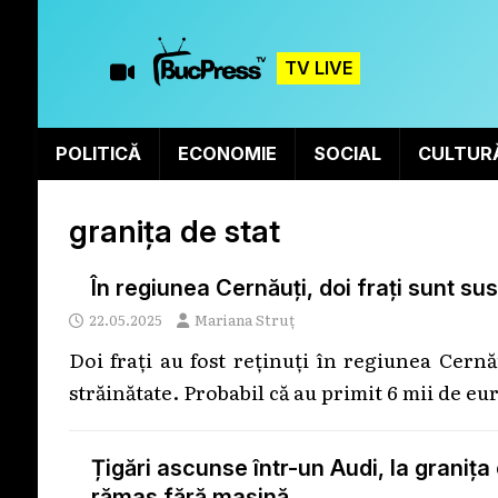
TV LIVE
POLITICĂ
ECONOMIE
SOCIAL
CULTUR
granița de stat
În regiunea Cernăuți, doi frați sunt sus
22.05.2025
Mariana Struț
Doi frați au fost reținuți în regiunea Cernă
străinătate. Probabil că au primit 6 mii de eu
Țigări ascunse într-un Audi, la graniț
rămas fără mașină