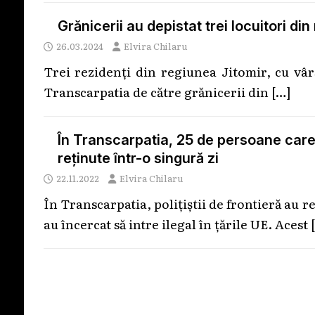
Grănicerii au depistat trei locuitori di
26.03.2024
Elvira Chilaru
Trei rezidenți din regiunea Jitomir, cu vârs
Transcarpatia de către grănicerii din
[…]
În Transcarpatia, 25 de persoane care 
reținute într-o singură zi
22.11.2022
Elvira Chilaru
În Transcarpatia, polițiștii de frontieră au r
au încercat să intre ilegal în țările UE. Acest