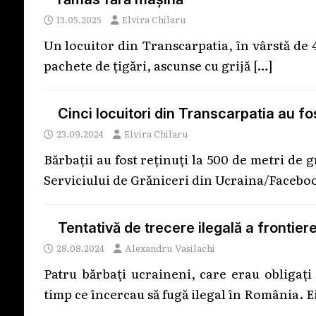
13.05.2025
Elvira Chilaru
Un locuitor din Transcarpatia, în vârstă de 4
pachete de țigări, ascunse cu grijă
[…]
Cinci locuitori din Transcarpatia au fo
23.09.2024
Elvira Chilaru
Bărbații au fost reținuți la 500 de metri de
Serviciului de Grăniceri din Ucraina/Faceboo
Tentativă de trecere ilegală a frontiere
28.08.2024
Alexandru Vasilachi
Patru bărbați ucraineni, care erau obligați 
timp ce încercau să fugă ilegal în România. Ei