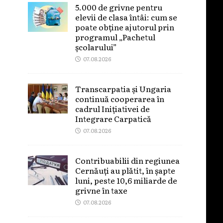
5.000 de grivne pentru
elevii de clasa întâi: cum se
poate obține ajutorul prin
programul „Pachetul
școlarului”
07.08.2026
Transcarpatia și Ungaria
continuă cooperarea în
cadrul Inițiativei de
Integrare Carpatică
07.08.2026
Contribuabilii din regiunea
Cernăuți au plătit, în șapte
luni, peste 10,6 miliarde de
grivne în taxe
07.08.2026