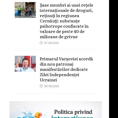
Șase membri ai unei rețele
internaționale de droguri,
reținuți în regiunea
Cernăuți: substanțe
psihotrope confiscate în
valoare de peste 40 de
milioane de grivne
07.08.2026
Primarul Varșoviei acordă
din nou patronaj
manifestărilor dedicate
Zilei Independenței
Ucrainei
06.08.2026