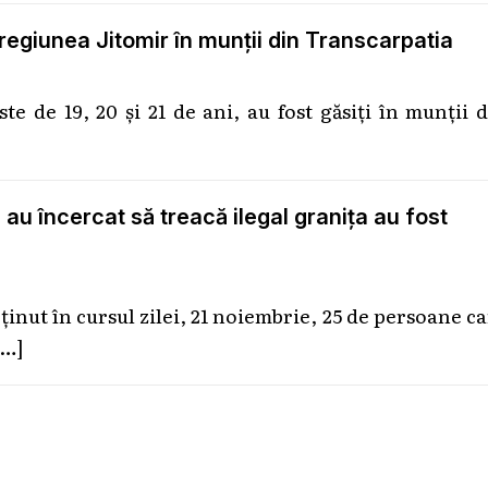
n regiunea Jitomir în munții din Transcarpatia
te de 19, 20 și 21 de ani, au fost găsiți în munții 
au încercat să treacă ilegal granița au fost
eținut în cursul zilei, 21 noiembrie, 25 de persoane c
[…]