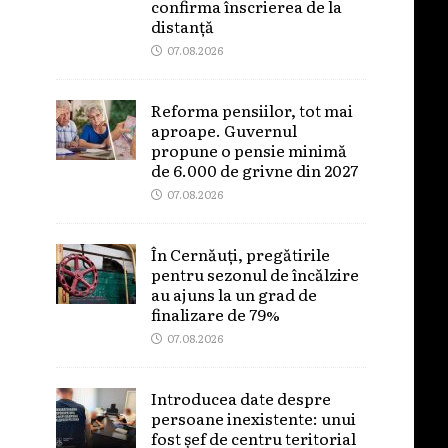
confirma înscrierea de la
distanță
07.08.2026
Reforma pensiilor, tot mai
aproape. Guvernul
propune o pensie minimă
de 6.000 de grivne din 2027
07.08.2026
În Cernăuți, pregătirile
pentru sezonul de încălzire
au ajuns la un grad de
finalizare de 79%
07.08.2026
Introducea date despre
persoane inexistente: unui
fost șef de centru teritorial