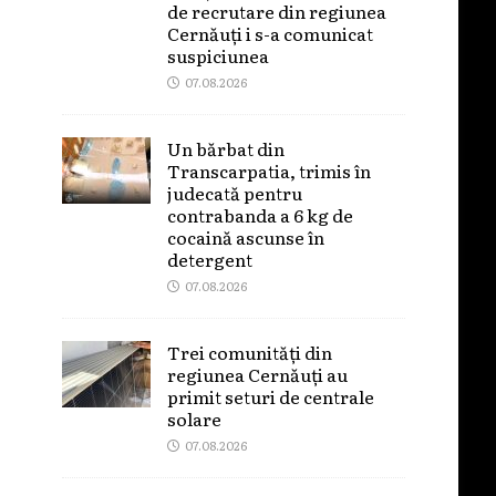
de recrutare din regiunea
Cernăuți i s-a comunicat
suspiciunea
07.08.2026
Un bărbat din
Transcarpatia, trimis în
judecată pentru
contrabanda a 6 kg de
cocaină ascunse în
detergent
07.08.2026
Trei comunități din
regiunea Cernăuți au
primit seturi de centrale
solare
07.08.2026