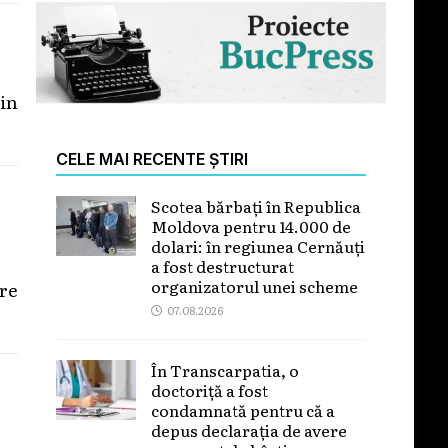
din
CELE MAI RECENTE ȘTIRI
Scotea bărbați în Republica
Moldova pentru 14.000 de
dolari: în regiunea Cernăuți
a fost destructurat
organizatorul unei scheme
are
07.08.2026
În Transcarpatia, o
doctoriță a fost
condamnată pentru că a
depus declarația de avere