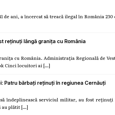
1 de ani, a încercat să treacă ilegal în România 230
st reținuți lângă granița cu România
 granița cu România. Administrația Regională de Ves
k Cinci locuitori ai
[…]
i: Patru bărbați reținuți în regiunea Cernăuți
să îndeplinească serviciul militar, au fost reținuți
 au plătit
[…]