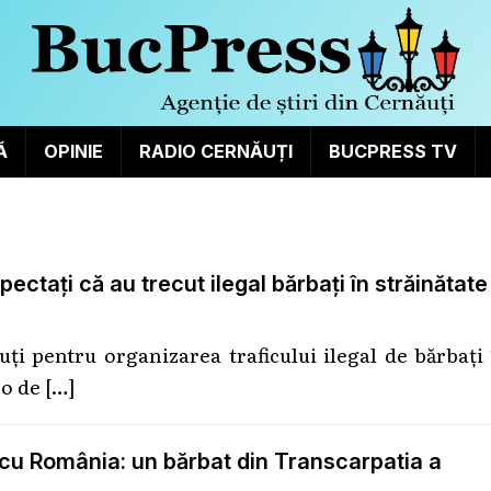
Ă
OPINIE
RADIO CERNĂUȚI
BUCPRESS TV
pectați că au trecut ilegal bărbați în străinătate
uți pentru organizarea traficului ilegal de bărbați
ro de
[…]
a cu România: un bărbat din Transcarpatia a