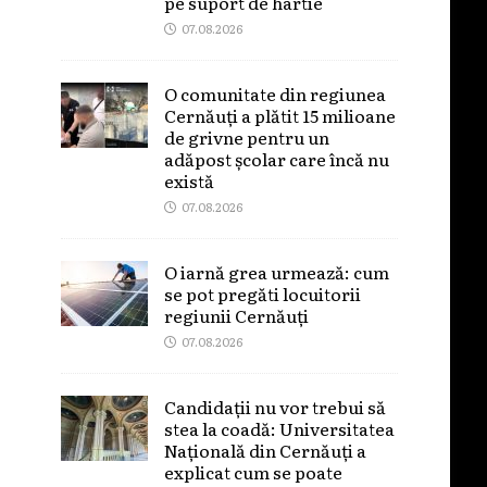
pe suport de hârtie
07.08.2026
O comunitate din regiunea
Cernăuți a plătit 15 milioane
de grivne pentru un
adăpost școlar care încă nu
există
07.08.2026
O iarnă grea urmează: cum
se pot pregăti locuitorii
regiunii Cernăuți
07.08.2026
Candidații nu vor trebui să
stea la coadă: Universitatea
Națională din Cernăuți a
explicat cum se poate