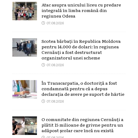
Atac asupra unicului liceu cu predare
integrală în limba română din
regiunea Odesa
07.08.2026
Scotea bărbați în Republica Moldova
pentru 14.000 de dolari: în regiunea
Cernăuți a fost destructurat
organizatorul unei scheme
07.08.2026
În Transcarpatia, o doctoriță a fost
condamnată pentru că a depus
declarația de avere pe suport de hârtie
07.08.2026
O comunitate din regiunea Cernăuți a
plătit 15 milioane de grivne pentru un
adăpost școlar care încă nu există
07.08.2026