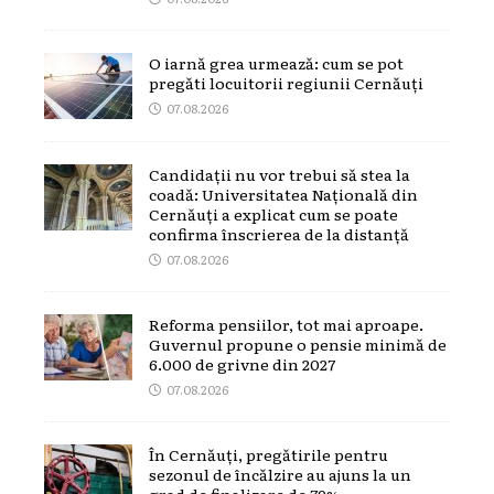
O iarnă grea urmează: cum se pot
pregăti locuitorii regiunii Cernăuți
07.08.2026
Candidații nu vor trebui să stea la
coadă: Universitatea Națională din
Cernăuți a explicat cum se poate
confirma înscrierea de la distanță
07.08.2026
Reforma pensiilor, tot mai aproape.
Guvernul propune o pensie minimă de
6.000 de grivne din 2027
07.08.2026
În Cernăuți, pregătirile pentru
sezonul de încălzire au ajuns la un
grad de finalizare de 79%