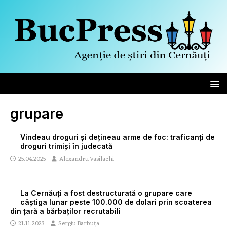
grupare
Vindeau droguri și dețineau arme de foc: traficanți de
droguri trimiși în judecată
25.04.2025
Alexandru Vasilachi
La Cernăuți a fost destructurată o grupare care
câștiga lunar peste 100.000 de dolari prin scoaterea
din țară a bărbaților recrutabili
21.11.2023
Sergiu Barbuța