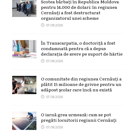
Scotea bărbați în Republica Moldova
pentru 14.000 de dolari: în regiunea
Cernăuți a fost destructurat
organizatorul unei scheme
07.08.2026
În Transcarpatia, o doctoriță a fost
condamnată pentru că a depus
declarația de avere pe suport de hârtie
07.08.2026
O comunitate din regiunea Cernăuți a
plătit 15 milioane de grivne pentru un
adăpost școlar care încă nu există
07.08.2026
O iarnă grea urmează: cum se pot
pregăti locuitorii regiunii Cernăuți
07.08.2026