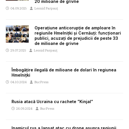
20 milioane de grivne
04.09.2025
Leonid Parpauț
Operațiune anticorupție de amploare în
regiunile Hmelnițki și Cernăuți: funcționari
publici, acuzați de prejudicii de peste 33
de milioane de grivne
29.07.2025
Leonid Parpauț
Îmbogățire ilegală de milioane de dolari în regiunea
Hmelnițki
04.10.2024
BucPress
Rusia atacă Ucraina cu rachete ”Kinjal”
26.09.2024
BucPress
Inamicul rus a lansat atac cu drone asupra regiunii