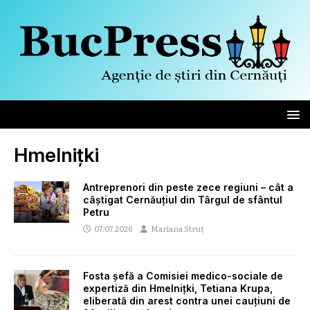
Hmelnițki
Antreprenori din peste zece regiuni – cât a
câștigat Cernăuțiul din Târgul de sfântul
Petru
07.07.2026
Mariana Struț
Fosta șefă a Comisiei medico-sociale de
expertiză din Hmelnițki, Tetiana Krupa,
eliberată din arest contra unei cauțiuni de