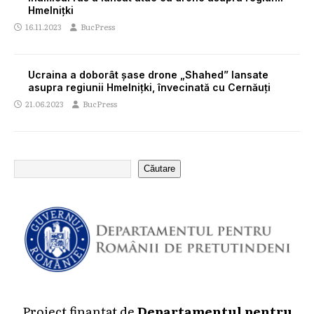
Hmelnițki
16.11.2023
BucPress
Ucraina a doborât șase drone „Shahed” lansate
asupra regiunii Hmelnițki, învecinată cu Cernăuți
21.06.2023
BucPress
Căutare
Proiect finanțat de
Departamentul pentru