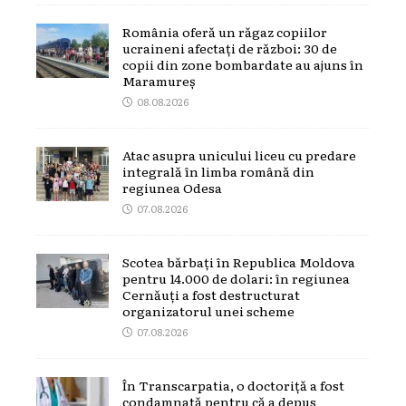
România oferă un răgaz copiilor
ucraineni afectați de război: 30 de
copii din zone bombardate au ajuns în
Maramureș
08.08.2026
Atac asupra unicului liceu cu predare
integrală în limba română din
regiunea Odesa
07.08.2026
Scotea bărbați în Republica Moldova
pentru 14.000 de dolari: în regiunea
Cernăuți a fost destructurat
organizatorul unei scheme
07.08.2026
În Transcarpatia, o doctoriță a fost
condamnată pentru că a depus