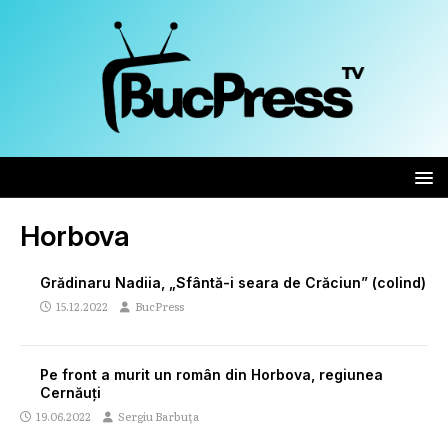
Horbova
Grădinaru Nadiia, „Sfântă-i seara de Crăciun” (colind)
15.12.2022
BucPress
Pe front a murit un român din Horbova, regiunea
Cernăuți
19.06.2022
Sergiu Barbuța