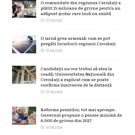
O comunitate din regiunea Cernăuți a
plătit 15 milioane de grivne pentru un
adăpost școlar care încă nu există
07.08.2026
O iarnă grea urmează: cum se pot
pregăti locuitorii regiunii Cernăuți
07.08.2026
Candidații nu vor trebui să stea la
coadă: Universitatea Națională din
Cernăuți a explicat cum se poate
confirma înscrierea de la distanță
07.08.2026
Reforma pensiilor, tot mai aproape.
Guvernul propune o pensie minimă de
6.000 de grivne din 2027
07.08.2026