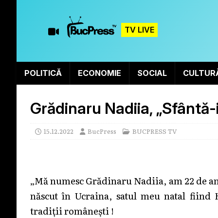
TV LIVE
POLITICĂ
ECONOMIE
SOCIAL
CULTUR
Grădinaru Nadiia, „Sfântă-i
15.12.2022
BucPress
BUCPRESS TV
„Mă numesc Grădinaru Nadiia, am 22 de ani
născut în Ucraina, satul meu natal fiind
tradiții românești !