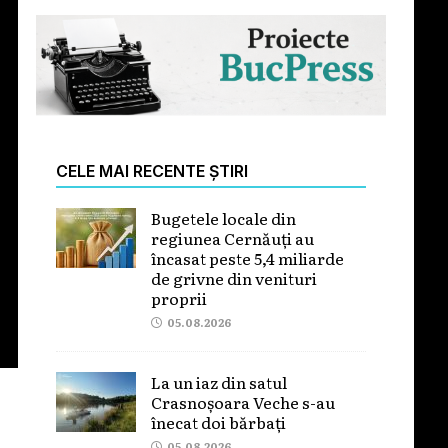
CELE MAI RECENTE ȘTIRI
Bugetele locale din
regiunea Cernăuți au
încasat peste 5,4 miliarde
de grivne din venituri
proprii
05.08.2026
La un iaz din satul
Crasnoșoara Veche s-au
înecat doi bărbați
05.08.2026