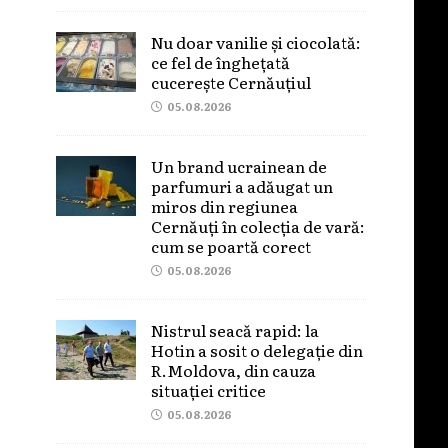
Nu doar vanilie și ciocolată:
ce fel de înghețată
cucerește Cernăuțiul
05.08.2026
Un brand ucrainean de
parfumuri a adăugat un
miros din regiunea
Cernăuți în colecția de vară:
cum se poartă corect
05.08.2026
Nistrul seacă rapid: la
Hotin a sosit o delegație din
R.Moldova, din cauza
situației critice
05.08.2026