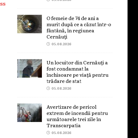
ss
O femeie de 74 de ani a
murit după ce a căzut într-o
fântână, în regiunea
Cernăuți
05.08.2026
Un locuitor din Cernăuți a
fost condamnat la
închisoare pe viață pentru
trădare de stat
05.08.2026
Avertizare de pericol
extrem de incendii pentru
următoarele trei zile în
Transcarpatia
05.08.2026