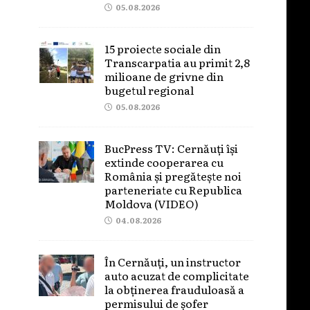
05.08.2026
15 proiecte sociale din
Transcarpatia au primit 2,8
milioane de grivne din
bugetul regional
05.08.2026
BucPress TV: Cernăuți își
extinde cooperarea cu
România și pregătește noi
parteneriate cu Republica
Moldova (VIDEO)
04.08.2026
În Cernăuți, un instructor
auto acuzat de complicitate
la obținerea frauduloasă a
permisului de șofer