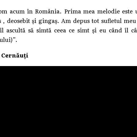
e om acum în România. Prima mea melodie este 
 , deosebit și gingaș. Am depus tot sufletul meu 
l ascultă să simtă ceea ce simt și eu când îl câ
ului)”.
 Cernăuți