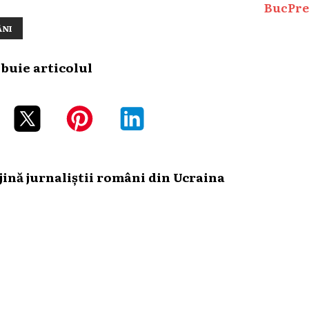
BucPre
NI
ibuie articolul
ină jurnaliștii români din Ucraina