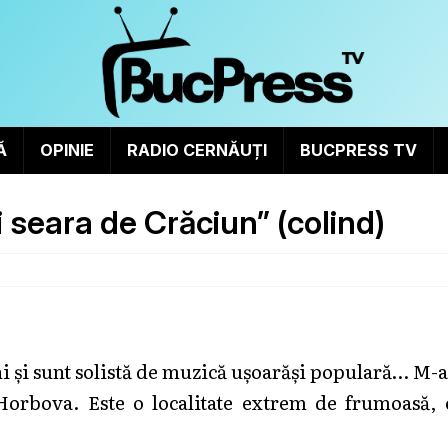
Ă
OPINIE
RADIO CERNĂUȚI
BUCPRESS TV
 seara de Crăciun” (colind)
 și sunt solistă de muzică ușoarăși populară… M-
 Horbova. Este o localitate extrem de frumoasă, 