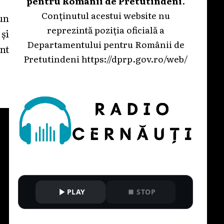
pentru Românii de Pretutindeni
.
Conținutul acestui website nu
un
reprezintă poziția oficială a
și
Departamentului pentru Românii de
nt
Pretutindeni
https://dprp.gov.ro/web/
PLAY
STOP