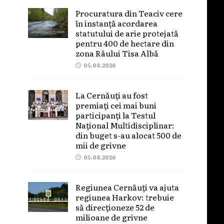
Procuratura din Teaciv cere
în instanță acordarea
statutului de arie protejată
pentru 400 de hectare din
zona Râului Tisa Albă
05.08.2026
La Cernăuți au fost
premiați cei mai buni
participanți la Testul
Național Multidisciplinar:
din buget s-au alocat 500 de
mii de grivne
05.08.2026
Regiunea Cernăuți va ajuta
regiunea Harkov: trebuie
să direcționeze 52 de
milioane de grivne