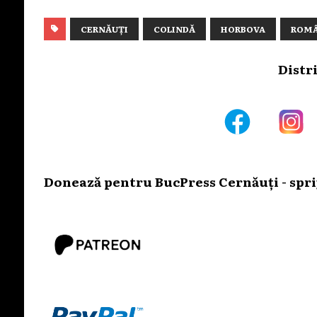
CERNĂUȚI
COLINDĂ
HORBOVA
ROMÂ
Distr
Donează pentru BucPress Cernăuți - sprij