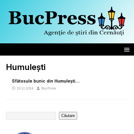
Humulești
Sfătosule bunic din Humulești…
20.12.2024
BucPress
Căutare