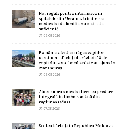
Noi reguli pentru internarea în
spitalele din Ucraina: trimiterea
medicului de familie nu mai este
suficientă
08.08.2026
România oferă un răgaz copiilor
ucraineni afectați de război: 30 de
copii din zone bombardate au ajuns în
Maramureș
08.08.2026
Atac asupra unicului liceu cu predare
integrală în limba română din
regiunea Odesa
07.08.2026
Scotea bărbați în Republica Moldova