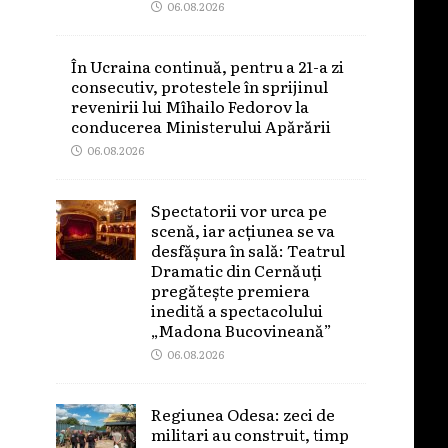
06.08.2026
În Ucraina continuă, pentru a 21-a zi
consecutiv, protestele în sprijinul
revenirii lui Mîhailo Fedorov la
conducerea Ministerului Apărării
06.08.2026
Spectatorii vor urca pe
scenă, iar acțiunea se va
desfășura în sală: Teatrul
Dramatic din Cernăuți
pregătește premiera
inedită a spectacolului
„Madona Bucovineană”
06.08.2026
Regiunea Odesa: zeci de
militari au construit, timp