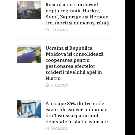
Rusia a atacat în cursul
nopții regiunile Harkiv,
Sumî, Zaporijjea și Herson:
trei morți și numeroși răniți
06.08.2026
Ucraina și Republica
Moldova își consolidează
cooperarea pentru
gestionarea efectelor
scăderii nivelului apei în
Nistru
06.08.2026
Aproape 85% dintre noile
cazuri de cancer pulmonar
din Transcarpatia sunt
depistate în stadii avansate
06.08.2026