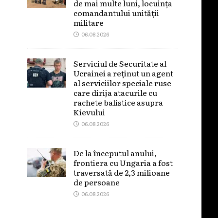
de mai multe luni, locuința
comandantului unității
militare
06.08.2026
Serviciul de Securitate al
Ucrainei a reținut un agent
al serviciilor speciale ruse
care dirija atacurile cu
rachete balistice asupra
Kievului
06.08.2026
De la începutul anului,
frontiera cu Ungaria a fost
traversată de 2,3 milioane
de persoane
06.08.2026