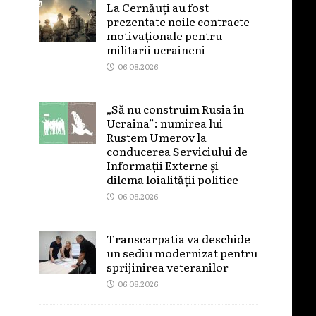
La Cernăuți au fost
prezentate noile contracte
motivaționale pentru
militarii ucraineni
06.08.2026
„Să nu construim Rusia în
Ucraina”: numirea lui
Rustem Umerov la
conducerea Serviciului de
Informații Externe și
dilema loialității politice
06.08.2026
Transcarpatia va deschide
un sediu modernizat pentru
sprijinirea veteranilor
06.08.2026