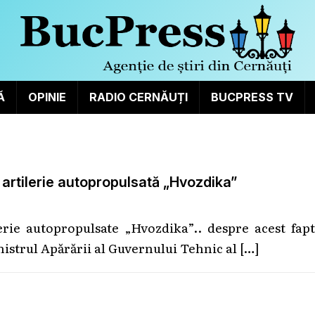
Ă
OPINIE
RADIO CERNĂUȚI
BUCPRESS TV
e artilerie autopropulsată „Hvozdika”
erie autopropulsate „Hvozdika”.. despre acest fapt
nistrul Apărării al Guvernului Tehnic al
[…]