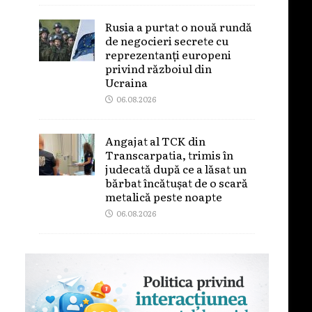
Rusia a purtat o nouă rundă
de negocieri secrete cu
reprezentanți europeni
privind războiul din
Ucraina
06.08.2026
Angajat al TCK din
Transcarpatia, trimis în
judecată după ce a lăsat un
bărbat încătușat de o scară
metalică peste noapte
06.08.2026