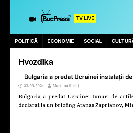
TV LIVE
POLITICĂ
ECONOMIE
SOCIAL
CULTUR
Hvozdika
Bulgaria a predat Ucrainei instalații d
03.09.2024
Mariana Struț
Bulgaria a predat Ucrainei tunuri de artil
declarat la un briefing Atanas Zaprianov, Mi