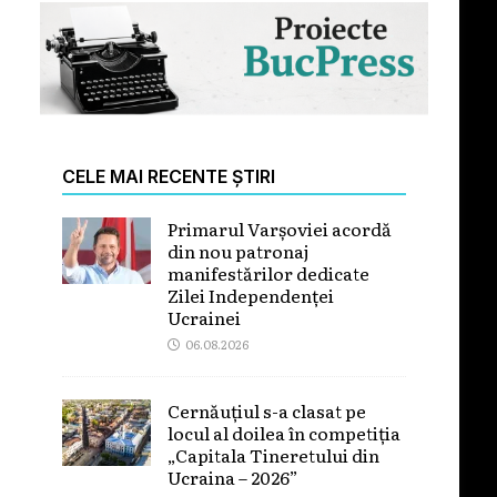
CELE MAI RECENTE ȘTIRI
Primarul Varșoviei acordă
din nou patronaj
manifestărilor dedicate
Zilei Independenței
Ucrainei
06.08.2026
Cernăuțiul s-a clasat pe
locul al doilea în competiția
„Capitala Tineretului din
Ucraina – 2026”