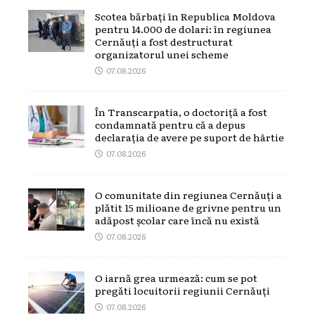
Scotea bărbați în Republica Moldova
pentru 14.000 de dolari: în regiunea
Cernăuți a fost destructurat
organizatorul unei scheme
07.08.2026
În Transcarpatia, o doctoriță a fost
condamnată pentru că a depus
declarația de avere pe suport de hârtie
07.08.2026
O comunitate din regiunea Cernăuți a
plătit 15 milioane de grivne pentru un
adăpost școlar care încă nu există
07.08.2026
O iarnă grea urmează: cum se pot
pregăti locuitorii regiunii Cernăuți
07.08.2026