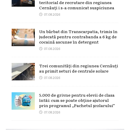
teritorial de recrutare din regiunea
Cernăuți i s-a comunicat suspiciunea
07.08.2026
Un bărbat din Transcarpatia, trimis în
judecată pentru contrabanda a 6 kg de
cocaină ascunse în detergent
07.08.2026
Trei comunități din regiunea Cernăuți
au primit seturi de centrale solare
07.08.2026
5.000 de grivne pentru elevii de clasa
întâi: cum se poate obține ajutorul
prin programul „Pachetul școlarului”
07.08.2026