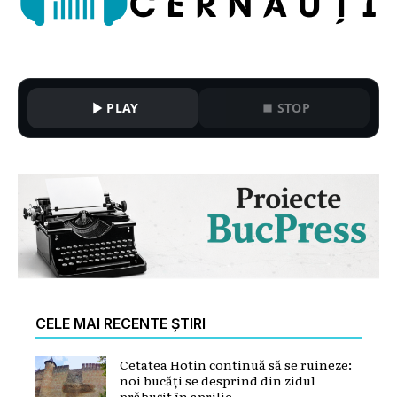
PLAY
STOP
CELE MAI RECENTE ȘTIRI
Cetatea Hotin continuă să se ruineze:
noi bucăți se desprind din zidul
prăbușit în aprilie