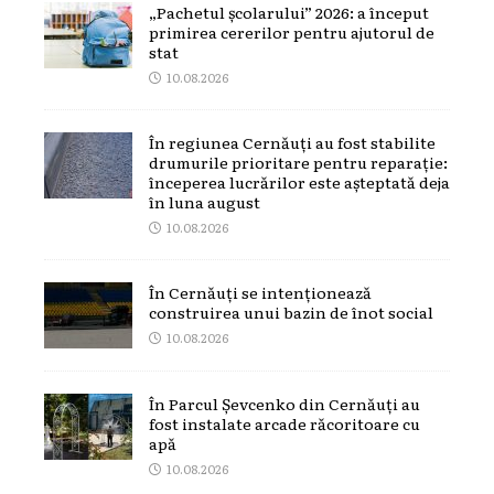
„Pachetul școlarului” 2026: a început
primirea cererilor pentru ajutorul de
stat
10.08.2026
În regiunea Cernăuți au fost stabilite
drumurile prioritare pentru reparație:
începerea lucrărilor este așteptată deja
în luna august
10.08.2026
În Cernăuți se intenționează
construirea unui bazin de înot social
10.08.2026
În Parcul Șevcenko din Cernăuți au
fost instalate arcade răcoritoare cu
apă
10.08.2026