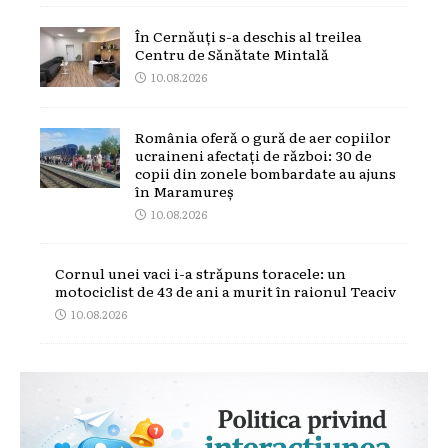
În Cernăuți s-a deschis al treilea
Centru de Sănătate Mintală
10.08.2026
România oferă o gură de aer copiilor
ucraineni afectați de război: 30 de
copii din zonele bombardate au ajuns
în Maramureș
10.08.2026
Cornul unei vaci i-a străpuns toracele: un
motociclist de 43 de ani a murit în raionul Teaciv
10.08.2026