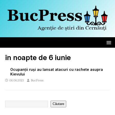
în noapte de 6 iunie
Ocupanții ruși au lansat atacuri cu rachete asupra
Kievului
06.06.2023
BucPress
Căutare