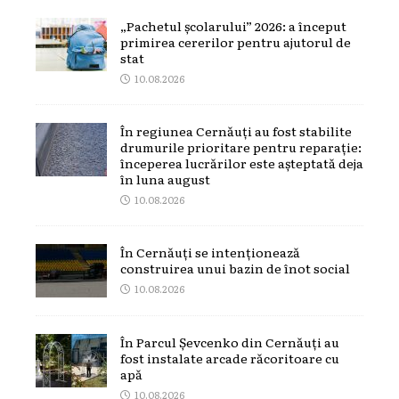
„Pachetul școlarului” 2026: a început
primirea cererilor pentru ajutorul de
stat
10.08.2026
În regiunea Cernăuți au fost stabilite
drumurile prioritare pentru reparație:
începerea lucrărilor este așteptată deja
în luna august
10.08.2026
În Cernăuți se intenționează
construirea unui bazin de înot social
10.08.2026
În Parcul Șevcenko din Cernăuți au
fost instalate arcade răcoritoare cu
apă
10.08.2026