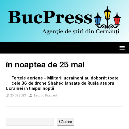
în noaptea de 25 mai
Forțele aeriene – Militarii ucraineni au doborât toate
cele 36 de drone Shahed lansate de Rusia asupra
Ucrainei în timpul nopții
25.05.2023
Leonid Parpauț
Căutare