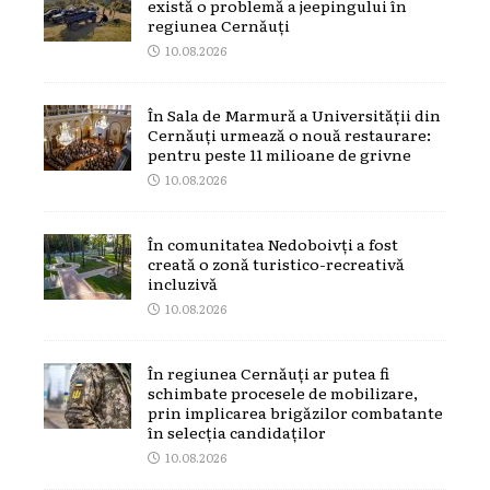
există o problemă a jeepingului în
regiunea Cernăuți
10.08.2026
În Sala de Marmură a Universității din
Cernăuți urmează o nouă restaurare:
pentru peste 11 milioane de grivne
10.08.2026
În comunitatea Nedoboivți a fost
creată o zonă turistico-recreativă
incluzivă
10.08.2026
În regiunea Cernăuți ar putea fi
schimbate procesele de mobilizare,
prin implicarea brigăzilor combatante
în selecția candidaților
10.08.2026