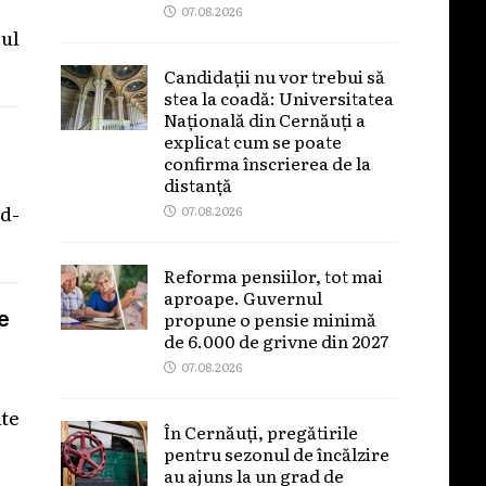
07.08.2026
pul
Candidații nu vor trebui să
stea la coadă: Universitatea
Națională din Cernăuți a
explicat cum se poate
confirma înscrierea de la
distanță
ed-
07.08.2026
Reforma pensiilor, tot mai
aproape. Guvernul
propune o pensie minimă
e
de 6.000 de grivne din 2027
07.08.2026
te
În Cernăuți, pregătirile
pentru sezonul de încălzire
au ajuns la un grad de