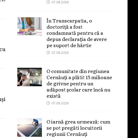
07.08.2026
În Transcarpatia, o
doctoriță a fost
condamnată pentru că a
depus declarația de avere
pe suport de hârtie
 cu
07.08.2026
O comunitate din regiunea
Cernăuți a plătit 15 milioane
de grivne pentru un
adăpost școlar care încă nu
există
uși
07.08.2026
O iarnă grea urmează: cum
se pot pregăti locuitorii
regiunii Cernăuți