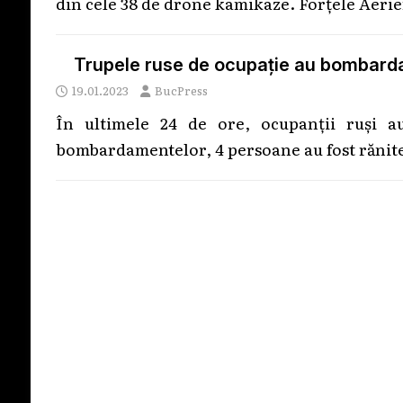
din cele 38 de drone kamikaze. Forțele Aeri
Trupele ruse de ocupație au bombarda
19.01.2023
BucPress
În ultimele 24 de ore, ocupanții ruși 
bombardamentelor, 4 persoane au fost rănite