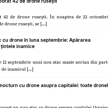
orât 42 de drone rusești
t 42 de drone rusești. În noaptea de 22 octombri
de drone rusești, se
[…]
ac cu drone în luna septembrie: Apărarea
 țintele inamice
de 12 septembrie unui nou atac masiv aerian din par
e de inamicul
[…]
nocturn cu drone asupra capitalei: toate drone
lansat un nou atac cu drone asupra capitalei Ucrain