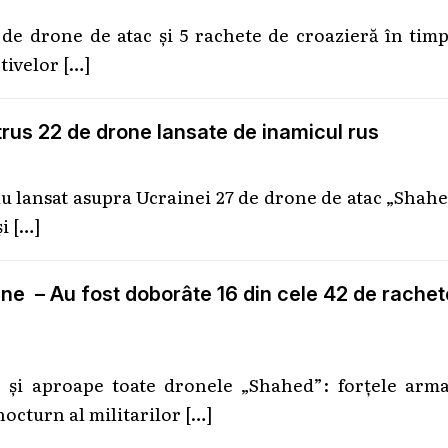
de drone de atac și 5 rachete de croazieră în tim
ctivelor
[…]
trus 22 de drone lansate de inamicul rus
 au lansat asupra Ucrainei 27 de drone de atac „Shah
și
[…]
ne – Au fost doborâte 16 din cele 42 de rachet
e și aproape toate dronele „Shahed”: forțele arma
nocturn al militarilor
[…]