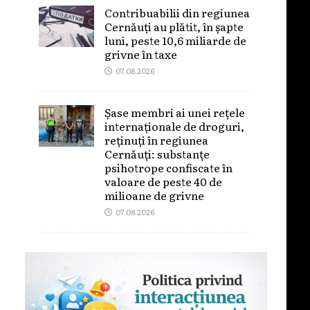
Contribuabilii din regiunea
Cernăuți au plătit, în șapte
luni, peste 10,6 miliarde de
grivne în taxe
07.08.2026
Șase membri ai unei rețele
internaționale de droguri,
reținuți în regiunea
Cernăuți: substanțe
psihotrope confiscate în
valoare de peste 40 de
milioane de grivne
07.08.2026