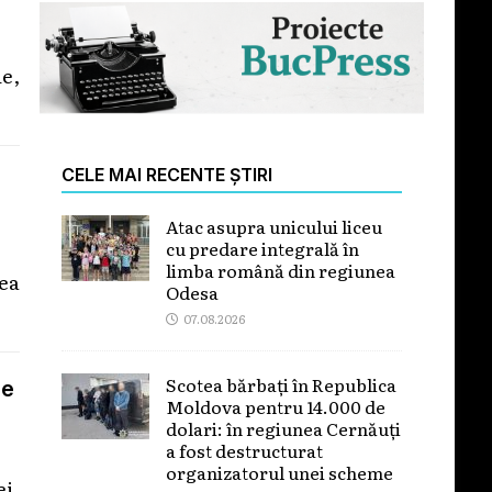
e,
CELE MAI RECENTE ȘTIRI
Atac asupra unicului liceu
cu predare integrală în
limba română din regiunea
tea
Odesa
07.08.2026
Scotea bărbați în Republica
le
Moldova pentru 14.000 de
dolari: în regiunea Cernăuți
a fost destructurat
organizatorul unei scheme
ei.