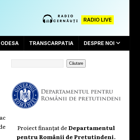
RADIO LIVE
ODESA
TRANSCARPATIA
DESPRE NOI
Căutare
tac
 de
Proiect finanțat de
Departamentul
pentru Românii de Pretutindeni
.