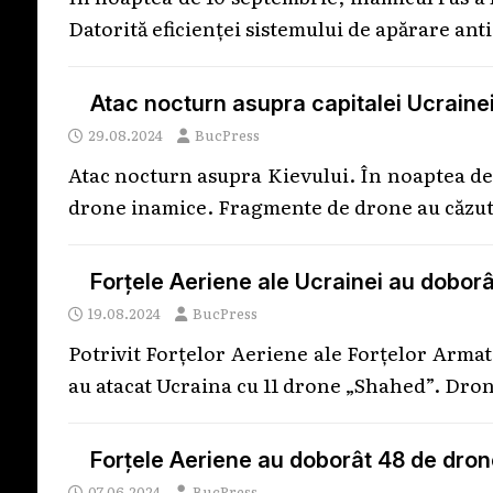
Datorită eficienței sistemului de apărare ant
Atac nocturn asupra capitalei Ucrainei. 
29.08.2024
BucPress
Atac nocturn asupra Kievului. În noaptea de 
drone inamice. Fragmente de drone au căzut
Forțele Aeriene ale Ucrainei au doborâ
19.08.2024
BucPress
Potrivit Forțelor Aeriene ale Forțelor Armat
au atacat Ucraina cu 11 drone „Shahed”. Dro
Forțele Aeriene au doborât 48 de drone
07.06.2024
BucPress