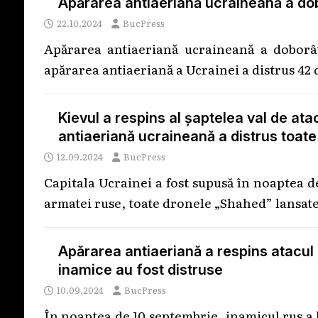
Apărarea antiaeriană ucraineană a dob
22.10.2024
BucPress
Apărarea antiaeriană ucraineană a doborâ
apărarea antiaeriană a Ucrainei a distrus 42 
Kievul a respins al șaptelea val de at
antiaeriană ucraineană a distrus toate
12.09.2024
BucPress
Capitala Ucrainei a fost supusă în noaptea 
armatei ruse, toate dronele „Shahed” lansat
Apărarea antiaeriană a respins atacul 
inamice au fost distruse
10.09.2024
BucPress
În noaptea de 10 septembrie, inamicul rus a 