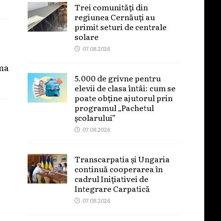
Trei comunități din
regiunea Cernăuți au
primit seturi de centrale
solare
07.08.2026
ma
5.000 de grivne pentru
elevii de clasa întâi: cum se
poate obține ajutorul prin
programul „Pachetul
școlarului”
07.08.2026
Transcarpatia și Ungaria
continuă cooperarea în
cadrul Inițiativei de
Integrare Carpatică
07.08.2026