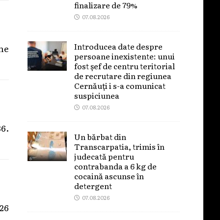
finalizare de 79%
07.08.2026
Introducea date despre
ne
persoane inexistente: unui
fost șef de centru teritorial
de recrutare din regiunea
Cernăuți i s-a comunicat
suspiciunea
07.08.2026
6.
Un bărbat din
Transcarpatia, trimis în
judecată pentru
contrabanda a 6 kg de
cocaină ascunse în
detergent
07.08.2026
 26