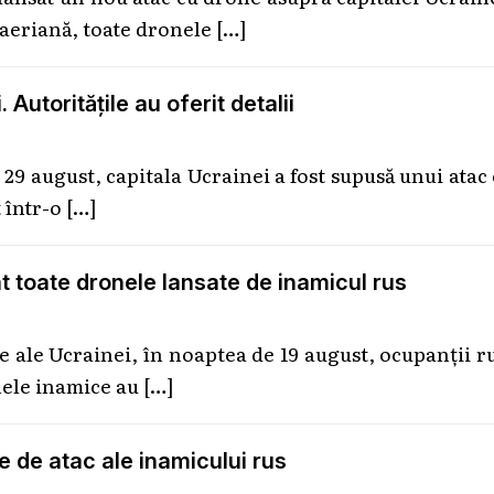
iaeriană, toate dronele
[…]
Autoritățile au oferit detalii
29 august, capitala Ucrainei a fost supusă unui atac
 într-o
[…]
t toate dronele lansate de inamicul rus
e ale Ucrainei, în noaptea de 19 august, ocupanții r
nele inamice au
[…]
 de atac ale inamicului rus