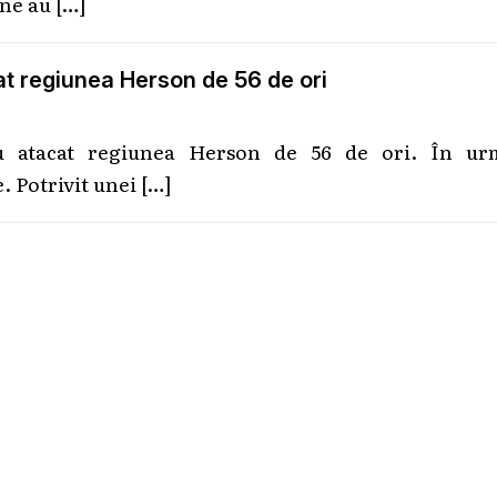
ene au
[…]
t regiunea Herson de 56 de ori
au atacat regiunea Herson de 56 de ori. În ur
. Potrivit unei
[…]