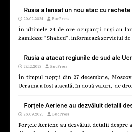
Rusia a lansat un nou atac cu rachete
20.02.2024
BucPress
În ultimele 24 de ore ocupanții ruși au la
kamikaze ”Shahed”, informează serviciul d
Rusia a atacat regiunile de sud ale U
27.12.2023
BucPress
În timpul nopții din 27 decembrie, Moscova
Ucraina a fost atacată, în două valuri, de dr
Forțele Aeriene au dezvăluit detalii de
26.09.2023
BucPress
Forțele Aeriene au dezvăluit detalii despre a