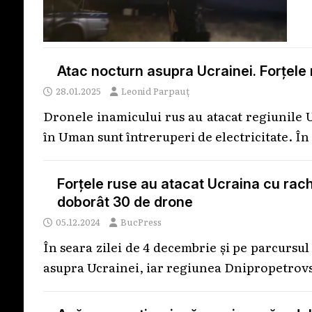
Atac nocturn asupra Ucrainei. Forțele
28.01.2025
Leonid Parpauț
Dronele inamicului rus au atacat regiunile U
în Uman sunt întreruperi de electricitate. Î
Forțele ruse au atacat Ucraina cu rach
doborât 30 de drone
05.12.2024
BucPress
În seara zilei de 4 decembrie și pe parcursu
asupra Ucrainei, iar regiunea Dnipropetrov