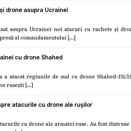
 și drone asupra Ucrainei
nsat asupra Ucrainei noi atacuri cu rachete și dro
e presă al comandamentului
[…]
crainei cu drone Shahed
 a atacat regiunile de sud cu drone Shahed-131/13
one rusești
[…]
spre atacurile cu drone ale rușilor
tacurile cu drone ale armatei ruse. Au fost distruse