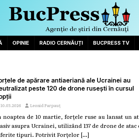
Ă
OPINIE
RADIO CERNĂUȚI
BUCPRESS TV
orțele de apărare antiaeriană ale Ucrainei au
eutralizat peste 120 de drone rusești în cursul
opții
10.03.2026
Leonid Parpauț
n noaptea de 10 martie, forțele ruse au lansat un a
asiv asupra Ucrainei, utilizând 137 de drone de atac
ferite tipuri. Potrivit Forțelor
[…]