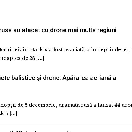
 ruse au atacat cu drone mai multe regiuni
crainei: în Harkiv a fost avariată o întreprindere, 
n noaptea de 28
[…]
ete balistice și drone: Apărarea aeriană a
l nopții de 5 decembrie, aramata rusă a lansat 44 dr
sk a
[…]