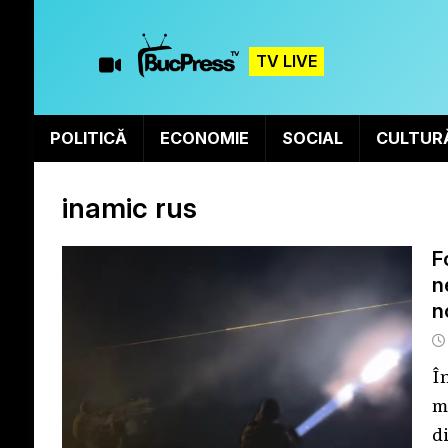
TV LIVE
POLITICĂ
ECONOMIE
SOCIAL
CULTUR
inamic rus
F
n
n
Î
m
di