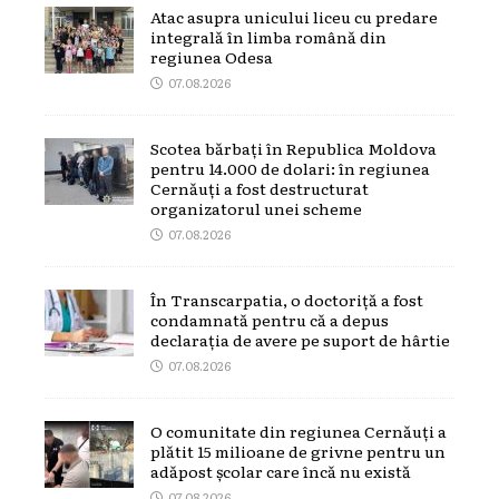
Atac asupra unicului liceu cu predare
integrală în limba română din
regiunea Odesa
07.08.2026
Scotea bărbați în Republica Moldova
pentru 14.000 de dolari: în regiunea
Cernăuți a fost destructurat
organizatorul unei scheme
07.08.2026
În Transcarpatia, o doctoriță a fost
condamnată pentru că a depus
declarația de avere pe suport de hârtie
07.08.2026
O comunitate din regiunea Cernăuți a
plătit 15 milioane de grivne pentru un
adăpost școlar care încă nu există
07.08.2026