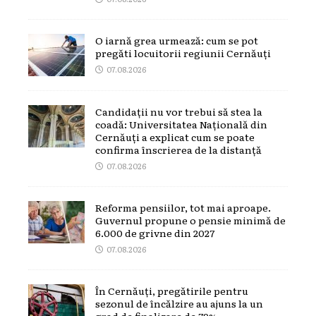
O iarnă grea urmează: cum se pot
pregăti locuitorii regiunii Cernăuți
07.08.2026
Candidații nu vor trebui să stea la
coadă: Universitatea Națională din
Cernăuți a explicat cum se poate
confirma înscrierea de la distanță
07.08.2026
Reforma pensiilor, tot mai aproape.
Guvernul propune o pensie minimă de
6.000 de grivne din 2027
07.08.2026
În Cernăuți, pregătirile pentru
sezonul de încălzire au ajuns la un
grad de finalizare de 79%