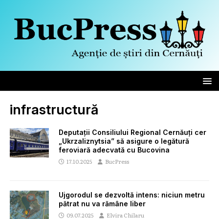
infrastructură
Deputații Consiliului Regional Cernăuți cer
„Ukrzaliznytsia” să asigure o legătură
feroviară adecvată cu Bucovina
17.10.2025
BucPress
Ujgorodul se dezvoltă intens: niciun metru
pătrat nu va rămâne liber
09.07.2025
Elvira Chilaru