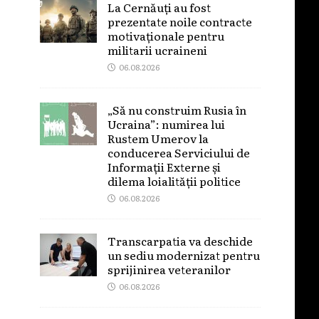
La Cernăuți au fost
prezentate noile contracte
motivaționale pentru
militarii ucraineni
06.08.2026
„Să nu construim Rusia în
Ucraina”: numirea lui
Rustem Umerov la
conducerea Serviciului de
Informații Externe și
dilema loialității politice
06.08.2026
Transcarpatia va deschide
un sediu modernizat pentru
sprijinirea veteranilor
06.08.2026