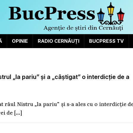
Ă
OPINIE
RADIO CERNĂUȚI
BUCPRESS TV
ul „la pariu” și a „câștigat” o interdicție de a
râul Nistru „la pariu” și s-a ales cu o interdicție d
rei de
[…]