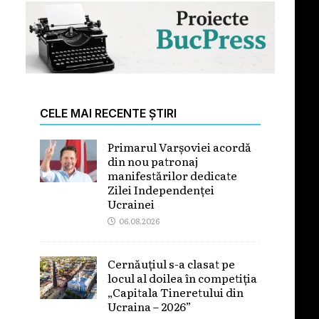
CELE MAI RECENTE ȘTIRI
Primarul Varșoviei acordă
din nou patronaj
manifestărilor dedicate
Zilei Independenței
Ucrainei
06.08.2026
Cernăuțiul s-a clasat pe
locul al doilea în competiția
„Capitala Tineretului din
Ucraina – 2026”