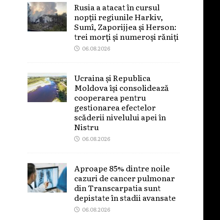
Rusia a atacat în cursul
nopții regiunile Harkiv,
Sumî, Zaporijjea și Herson:
trei morți și numeroși răniți
06.08.2026
Ucraina și Republica
Moldova își consolidează
cooperarea pentru
gestionarea efectelor
scăderii nivelului apei în
Nistru
06.08.2026
Aproape 85% dintre noile
cazuri de cancer pulmonar
din Transcarpatia sunt
depistate în stadii avansate
06.08.2026