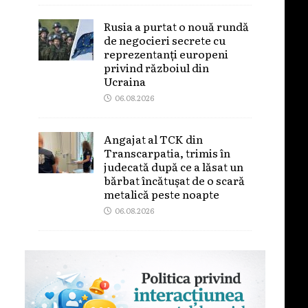
Rusia a purtat o nouă rundă
de negocieri secrete cu
reprezentanți europeni
privind războiul din
Ucraina
06.08.2026
Angajat al TCK din
Transcarpatia, trimis în
judecată după ce a lăsat un
bărbat încătușat de o scară
metalică peste noapte
06.08.2026