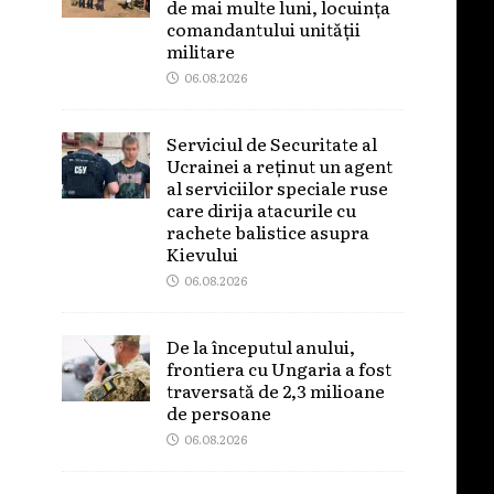
de mai multe luni, locuința
comandantului unității
militare
06.08.2026
Serviciul de Securitate al
Ucrainei a reținut un agent
al serviciilor speciale ruse
care dirija atacurile cu
rachete balistice asupra
Kievului
06.08.2026
De la începutul anului,
frontiera cu Ungaria a fost
traversată de 2,3 milioane
de persoane
06.08.2026