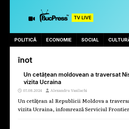
TV LIVE
POLITICĂ
ECONOMIE
SOCIAL
CULTUR
înot
Un cetățean moldovean a traversat Nistr
vizita Ucraina
07.08.2024
Alexandru Vasilachi
Un cetățean al Republicii Moldova a traversat 
vizita Ucraina, infomrează Serviciul Frontie