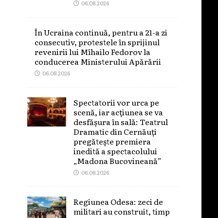
06.08.2026
În Ucraina continuă, pentru a 21-a zi
consecutiv, protestele în sprijinul
revenirii lui Mîhailo Fedorov la
conducerea Ministerului Apărării
06.08.2026
Spectatorii vor urca pe
scenă, iar acțiunea se va
desfășura în sală: Teatrul
Dramatic din Cernăuți
pregătește premiera
inedită a spectacolului
„Madona Bucovineană”
06.08.2026
Regiunea Odesa: zeci de
militari au construit, timp