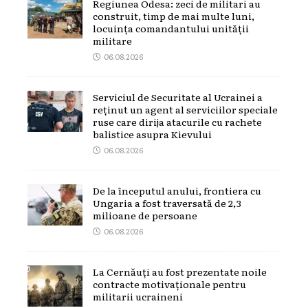
Regiunea Odesa: zeci de militari au
construit, timp de mai multe luni,
locuința comandantului unității
militare
06.08.2026
Serviciul de Securitate al Ucrainei a
reținut un agent al serviciilor speciale
ruse care dirija atacurile cu rachete
balistice asupra Kievului
06.08.2026
De la începutul anului, frontiera cu
Ungaria a fost traversată de 2,3
milioane de persoane
06.08.2026
La Cernăuți au fost prezentate noile
contracte motivaționale pentru
militarii ucraineni