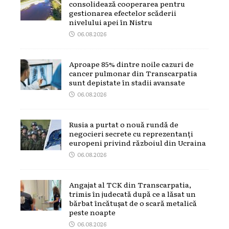
consolidează cooperarea pentru
gestionarea efectelor scăderii
nivelului apei în Nistru
06.08.2026
Aproape 85% dintre noile cazuri de
cancer pulmonar din Transcarpatia
sunt depistate în stadii avansate
06.08.2026
Rusia a purtat o nouă rundă de
negocieri secrete cu reprezentanți
europeni privind războiul din Ucraina
06.08.2026
Angajat al TCK din Transcarpatia,
trimis în judecată după ce a lăsat un
bărbat încătușat de o scară metalică
peste noapte
06.08.2026