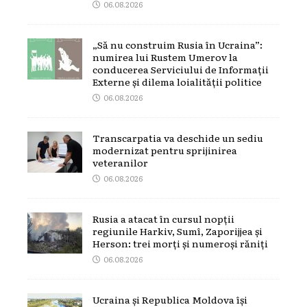
06.08.2026
„Să nu construim Rusia în Ucraina”:
numirea lui Rustem Umerov la
conducerea Serviciului de Informații
Externe și dilema loialității politice
06.08.2026
Transcarpatia va deschide un sediu
modernizat pentru sprijinirea
veteranilor
06.08.2026
Rusia a atacat în cursul nopții
regiunile Harkiv, Sumî, Zaporijjea și
Herson: trei morți și numeroși răniți
06.08.2026
Ucraina și Republica Moldova își