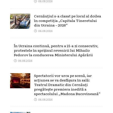
06.08.2026
Cernăuțiul s-a clasat pe locul al doilea
în competiția „Capitala Tineretului
din Ucraina – 2026”
06.08.2026
În Ucraina continuă, pentru a 21-a zi consecutiv,
protestele în sprijinul revenirii lui Mîhailo
Fedorov la conducerea Ministerului Apărării
06.08.2026
Spectatorii vor urca pe scenă, iar
acțiunea se va desfășura în sală:
Teatrul Dramatic din Cernăuți
pregătește premiera inedită a
spectacolului „Madona Bucovineană”
06.08.2026