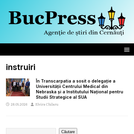
instruiri
În Transcarpatia a sosit o delegație a
Universității Centrului Medical din
Nebraska și a Institutului Național pentru
Studii Strategice al SUA
28.05.2026
Elvira Chilaru
Căutare