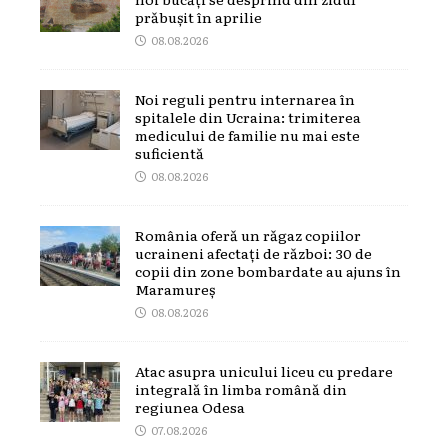
prăbușit în aprilie
08.08.2026
Noi reguli pentru internarea în
spitalele din Ucraina: trimiterea
medicului de familie nu mai este
suficientă
08.08.2026
România oferă un răgaz copiilor
ucraineni afectați de război: 30 de
copii din zone bombardate au ajuns în
Maramureș
08.08.2026
Atac asupra unicului liceu cu predare
integrală în limba română din
regiunea Odesa
07.08.2026