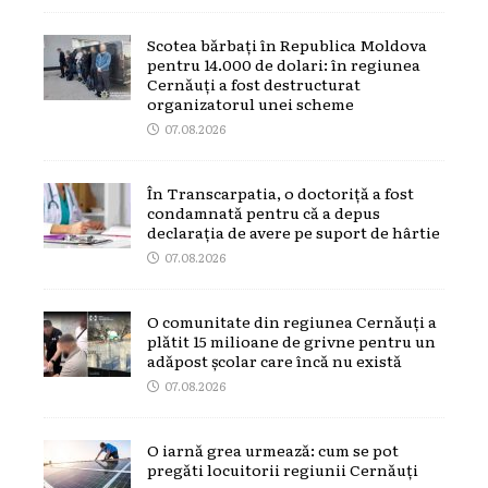
Scotea bărbați în Republica Moldova
pentru 14.000 de dolari: în regiunea
Cernăuți a fost destructurat
organizatorul unei scheme
07.08.2026
În Transcarpatia, o doctoriță a fost
condamnată pentru că a depus
declarația de avere pe suport de hârtie
07.08.2026
O comunitate din regiunea Cernăuți a
plătit 15 milioane de grivne pentru un
adăpost școlar care încă nu există
07.08.2026
O iarnă grea urmează: cum se pot
pregăti locuitorii regiunii Cernăuți