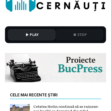
PLAY
STOP
CELE MAI RECENTE ȘTIRI
Cetatea Hotin continuă să se ruineze:
noi bucăți se desprind din zidul