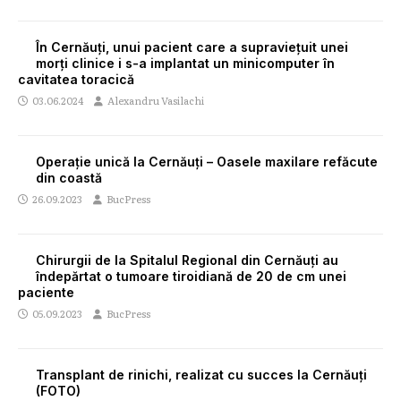
În Cernăuți, unui pacient care a supraviețuit unei
morți clinice i s-a implantat un minicomputer în
cavitatea toracică
03.06.2024
Alexandru Vasilachi
Operație unică la Cernăuți – Oasele maxilare refăcute
din coastă
26.09.2023
BucPress
Chirurgii de la Spitalul Regional din Cernăuți au
îndepărtat o tumoare tiroidiană de 20 de cm unei
paciente
05.09.2023
BucPress
Transplant de rinichi, realizat cu succes la Cernăuți
(FOTO)