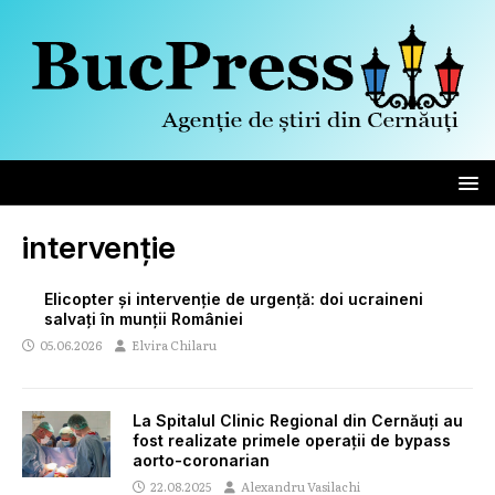
intervenție
Elicopter și intervenție de urgență: doi ucraineni
salvați în munții României
05.06.2026
Elvira Chilaru
La Spitalul Clinic Regional din Cernăuți au
fost realizate primele operații de bypass
aorto-coronarian
22.08.2025
Alexandru Vasilachi