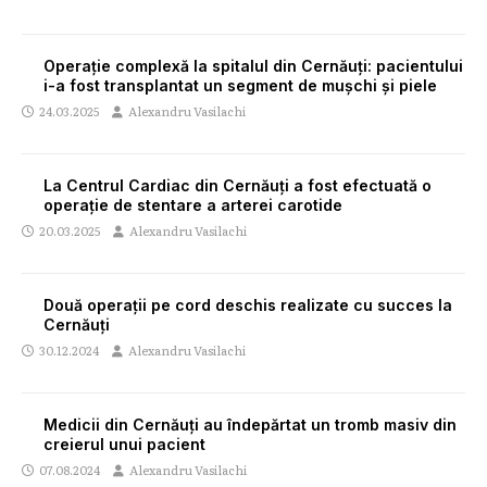
Operație complexă la spitalul din Cernăuți: pacientului
i-a fost transplantat un segment de mușchi și piele
24.03.2025
Alexandru Vasilachi
La Centrul Cardiac din Cernăuți a fost efectuată o
operație de stentare a arterei carotide
20.03.2025
Alexandru Vasilachi
Două operații pe cord deschis realizate cu succes la
Cernăuți
30.12.2024
Alexandru Vasilachi
Medicii din Cernăuți au îndepărtat un tromb masiv din
creierul unui pacient
07.08.2024
Alexandru Vasilachi