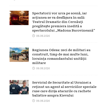
Spectatorii vor urca pe scenă, iar
acțiunea se va desfășura în sală:
Teatrul Dramatic din Cernăuți
pregătește premiera inedită a
spectacolului „Madona Bucovineană”
06.08.2026
Regiunea Odesa: zeci de militari au
construit, timp de mai multe luni,
locuința comandantului unității
militare
06.08.2026
Serviciul de Securitate al Ucrainei a
reținut un agent al serviciilor speciale
ruse care dirija atacurile cu rachete
balistice asupra Kievului
06.08.2026