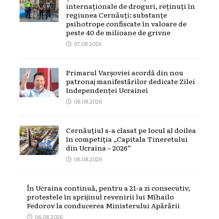
internaționale de droguri, reținuți în
regiunea Cernăuți: substanțe
psihotrope confiscate în valoare de
peste 40 de milioane de grivne
07.08.2026
Primarul Varșoviei acordă din nou
patronaj manifestărilor dedicate Zilei
Independenței Ucrainei
06.08.2026
Cernăuțiul s-a clasat pe locul al doilea
în competiția „Capitala Tineretului
din Ucraina – 2026”
06.08.2026
În Ucraina continuă, pentru a 21-a zi consecutiv,
protestele în sprijinul revenirii lui Mîhailo
Fedorov la conducerea Ministerului Apărării
06.08.2026