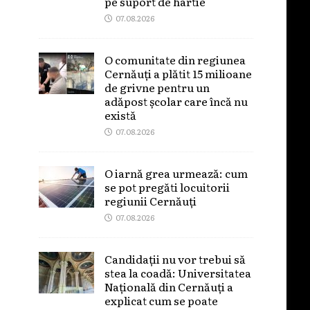
pe suport de hârtie
07.08.2026
O comunitate din regiunea
Cernăuți a plătit 15 milioane
de grivne pentru un
adăpost școlar care încă nu
există
07.08.2026
O iarnă grea urmează: cum
se pot pregăti locuitorii
regiunii Cernăuți
07.08.2026
Candidații nu vor trebui să
stea la coadă: Universitatea
Națională din Cernăuți a
explicat cum se poate