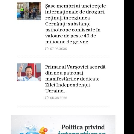
Șase membri ai unei rețele
internaționale de droguri,
reținuți în regiunea
Cernăuți: substanțe
psihotrope confiscate în
valoare de peste 40 de
milioane de grivne
07.08.2026
Primarul Varșoviei acordă
din nou patronaj
manifestărilor dedicate
Zilei Independenței
Ucrainei
06.08.2026