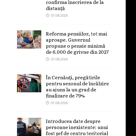
confirma înscrierea de la
distanță
07.08.2026
Reforma pensiilor, tot mai
aproape. Guvernul
propune o pensie minimă
de 6.000 de grivne din 2027
07.08.2026
În Cernăuți, pregătirile
pentru sezonul de încălzire
au ajuns la un grad de
finalizare de 79%
07.08.2026
Introducea date despre
persoane inexistente: unui
fost șef de centru teritorial