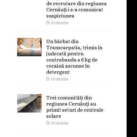
de recrutare din regiunea
Cernăuți i s-a comunicat
suspiciunea
07.08.2026
Un bărbat din
Transcarpatia, trimis în
judecată pentru
contrabanda a 6 kg de
cocaină ascunse în
detergent
07.08.2026
Trei comunități din
regiunea Cernăuți au
primit seturi de centrale
solare
07.08.2026