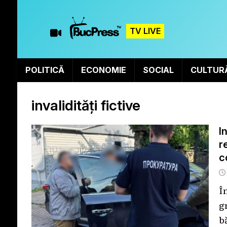
TV LIVE
POLITICĂ
ECONOMIE
SOCIAL
CULTUR
invalidități fictive
I
r
c
Î
g
bă