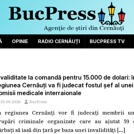
Ă
OPINIE
RADIO CERNĂUȚI
BUCPRESS TV
nvaliditate la comandă pentru 15.000 de dolari: î
egiunea Cernăuți va fi judecat fostul șef al unei
omisii medicale interraionale
19.06.2026
BucPress
n regiunea Cernăuți vor fi judecați membrii un
rupări criminale organizate care au ajutat 59 
rbați să iasă din țară pe baza unei invalidități
[…]