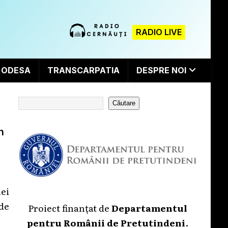
RADIO LIVE
ODESA
TRANSCARPATIA
DESPRE NOI
Căutare
n
ei
de
Proiect finanțat de
Departamentul
pentru Românii de Pretutindeni
.