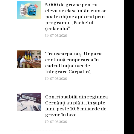
5.000 de grivne pentru
elevii de clasa întâi: cum se
poate obține ajutorul prin
programul „Pachetul
școlarului”
07.08.2026
Transcarpatia și Ungaria
continuă cooperarea în
cadrul Inițiativei de
Integrare Carpatică
07.08.2026
Contribuabilii din regiunea
Cernăuți au plătit, în șapte
luni, peste 10,6 miliarde de
grivne în taxe
07.08.2026