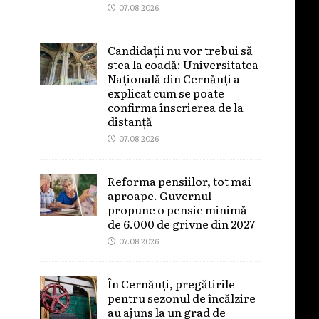
07.08.2026
Candidații nu vor trebui să
stea la coadă: Universitatea
Națională din Cernăuți a
explicat cum se poate
confirma înscrierea de la
distanță
07.08.2026
Reforma pensiilor, tot mai
aproape. Guvernul
propune o pensie minimă
de 6.000 de grivne din 2027
07.08.2026
În Cernăuți, pregătirile
pentru sezonul de încălzire
au ajuns la un grad de