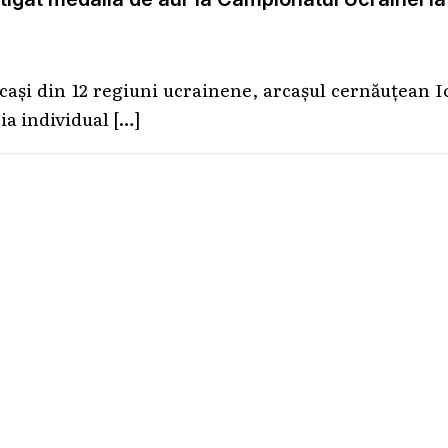
rcași din 12 regiuni ucrainene, arcașul cernăuțean 
ria individual
[…]