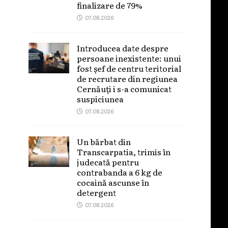
finalizare de 79%
07.08.2026
Introducea date despre
persoane inexistente: unui
fost șef de centru teritorial
de recrutare din regiunea
Cernăuți i s-a comunicat
suspiciunea
07.08.2026
Un bărbat din
Transcarpatia, trimis în
judecată pentru
contrabanda a 6 kg de
cocaină ascunse în
detergent
07.08.2026