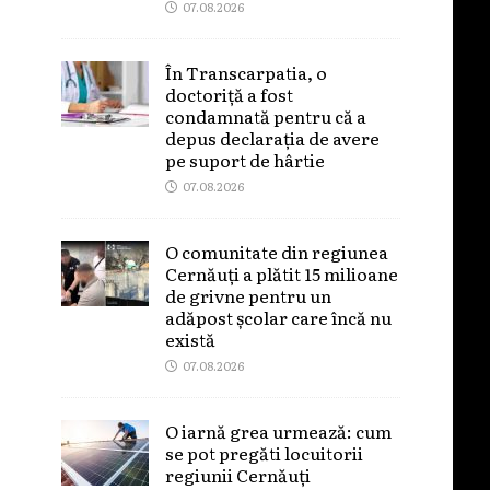
07.08.2026
În Transcarpatia, o
doctoriță a fost
condamnată pentru că a
depus declarația de avere
pe suport de hârtie
07.08.2026
O comunitate din regiunea
Cernăuți a plătit 15 milioane
de grivne pentru un
adăpost școlar care încă nu
există
07.08.2026
O iarnă grea urmează: cum
se pot pregăti locuitorii
regiunii Cernăuți