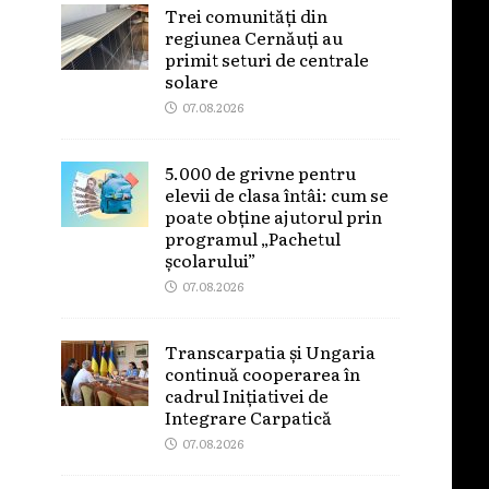
Trei comunități din
regiunea Cernăuți au
primit seturi de centrale
solare
07.08.2026
5.000 de grivne pentru
elevii de clasa întâi: cum se
poate obține ajutorul prin
programul „Pachetul
școlarului”
07.08.2026
Transcarpatia și Ungaria
continuă cooperarea în
cadrul Inițiativei de
Integrare Carpatică
07.08.2026