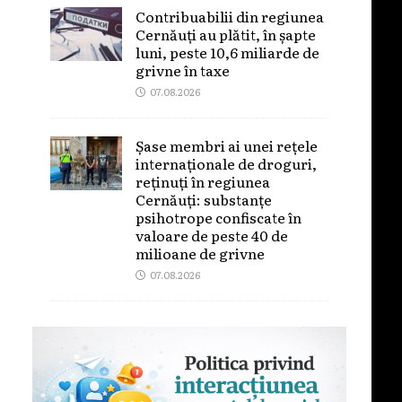
Contribuabilii din regiunea
Cernăuți au plătit, în șapte
luni, peste 10,6 miliarde de
grivne în taxe
07.08.2026
Șase membri ai unei rețele
internaționale de droguri,
reținuți în regiunea
Cernăuți: substanțe
psihotrope confiscate în
valoare de peste 40 de
milioane de grivne
07.08.2026