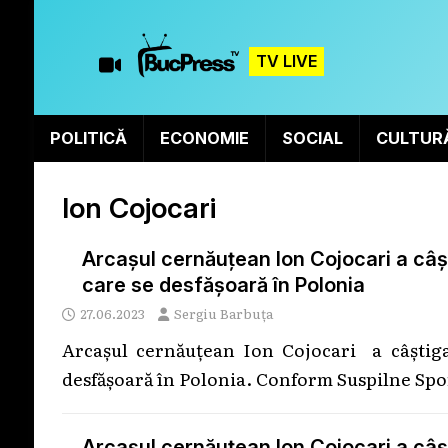
TV LIVE
POLITICĂ
ECONOMIE
SOCIAL
CULTUR
Ion Cojocari
Arcașul cernăuțean Ion Cojocari a câșt
care se desfășoară în Polonia
27.06.2023
Sergiu Barbuța
Arcașul cernăuțean Ion Cojocari a câștiga
desfășoară în Polonia. Conform Suspilne Spo
Arcașul cernăuțean Ion Cojocari a câș