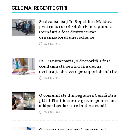
CELE MAI RECENTE ȘTIRI
Scotea bărbați în Republica Moldova
pentru 14.000 de dolari: în regiunea
Cernăuți a fost destructurat
organizatorul unei scheme
07.08.2026
În Transcarpatia, o doctoriță a fost
condamnată pentru că a depus
declarația de avere pe suport de hârtie
07.08.2026
O comunitate din regiunea Cernăuți a
plătit 15 milioane de grivne pentru un
adăpost școlar care încă nu există
07.08.2026
O iarnă grea urmează: cum se pot