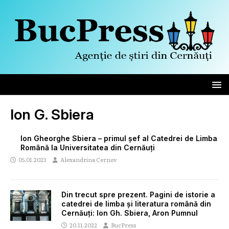
Ion G. Sbiera
Ion Gheorghe Sbiera – primul șef al Catedrei de Limba
Română la Universitatea din Cernăuți
05.01.2023
Alexandrina Cernov
Din trecut spre prezent. Pagini de istorie a
catedrei de limba și literatura română din
Cernăuți: Ion Gh. Sbiera, Aron Pumnul
20.11.2022
BucPress