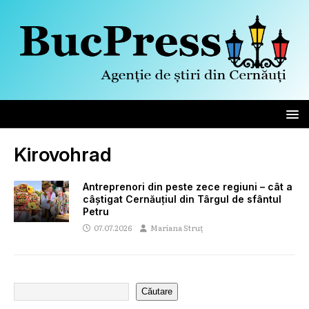
Kirovohrad
Antreprenori din peste zece regiuni – cât a
câștigat Cernăuțiul din Târgul de sfântul
Petru
07.07.2026
Mariana Struț
Căutare