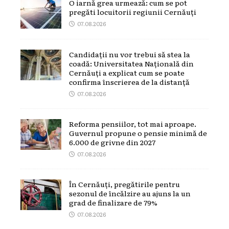
O iarnă grea urmează: cum se pot
pregăti locuitorii regiunii Cernăuți
07.08.2026
Candidații nu vor trebui să stea la
coadă: Universitatea Națională din
Cernăuți a explicat cum se poate
confirma înscrierea de la distanță
07.08.2026
Reforma pensiilor, tot mai aproape.
Guvernul propune o pensie minimă de
6.000 de grivne din 2027
07.08.2026
În Cernăuți, pregătirile pentru
sezonul de încălzire au ajuns la un
grad de finalizare de 79%
07.08.2026