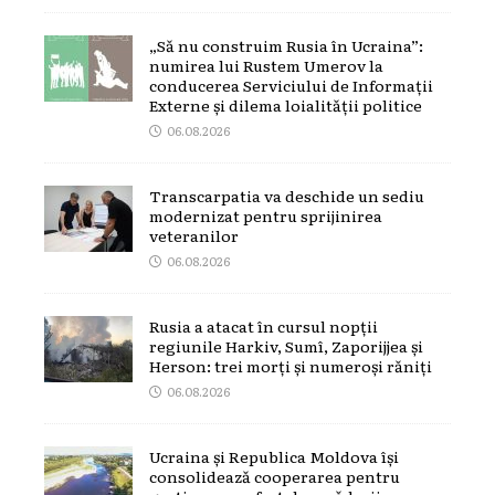
„Să nu construim Rusia în Ucraina”:
numirea lui Rustem Umerov la
conducerea Serviciului de Informații
Externe și dilema loialității politice
06.08.2026
Transcarpatia va deschide un sediu
modernizat pentru sprijinirea
veteranilor
06.08.2026
Rusia a atacat în cursul nopții
regiunile Harkiv, Sumî, Zaporijjea și
Herson: trei morți și numeroși răniți
06.08.2026
Ucraina și Republica Moldova își
consolidează cooperarea pentru