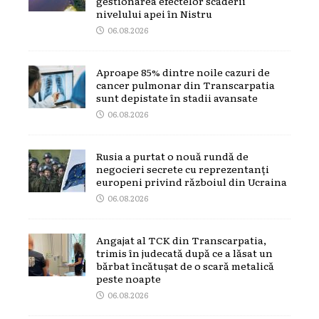
gestionarea efectelor scăderii
nivelului apei în Nistru
06.08.2026
Aproape 85% dintre noile cazuri de
cancer pulmonar din Transcarpatia
sunt depistate în stadii avansate
06.08.2026
Rusia a purtat o nouă rundă de
negocieri secrete cu reprezentanți
europeni privind războiul din Ucraina
06.08.2026
Angajat al TCK din Transcarpatia,
trimis în judecată după ce a lăsat un
bărbat încătușat de o scară metalică
peste noapte
06.08.2026