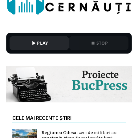
PLAY
STOP
CELE MAI RECENTE ȘTIRI
Regiunea Odesa: zeci de militari au
construit, timp de mai multe luni,