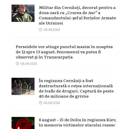
Militar din Cernăuți, decorat pentru a
doua oară cu „Crucea de Aur” a
Comandantului-șef al Forțelor Armate
ale Ucrainei
06.08.2026
Perseidele vor atinge punctul maxim în noaptea
de 12 spre 13 august. Fenomenul va putea fi
observat și în Transcarpatia
06.08.2026
În regiunea Cernăuți a fost
destructurată o rețea internațională
de trafic de droguri. Captură de peste
40 de milioane de grivne
06.08.2026
6 august – Zi de Doliu în regiunea Kiev,
în memoria victimelor atacului rusesc