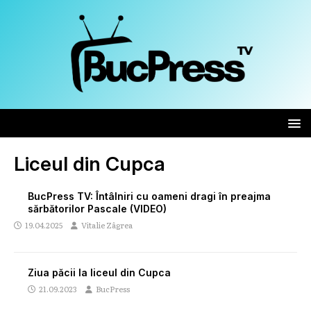
Liceul din Cupca
BucPress TV: Întâlniri cu oameni dragi în preajma
sărbătorilor Pascale (VIDEO)
19.04.2025
Vitalie Zâgrea
Ziua păcii la liceul din Cupca
21.09.2023
BucPress