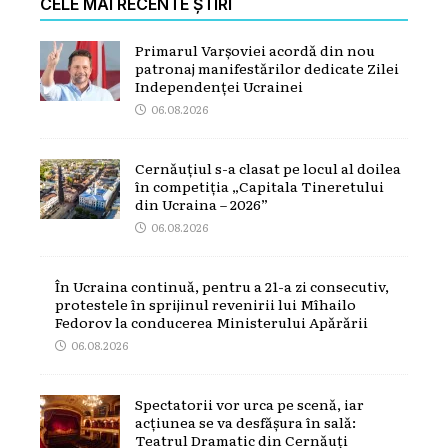
CELE MAI RECENTE ȘTIRI
Primarul Varșoviei acordă din nou
patronaj manifestărilor dedicate Zilei
Independenței Ucrainei
06.08.2026
Cernăuțiul s-a clasat pe locul al doilea
în competiția „Capitala Tineretului
din Ucraina – 2026”
06.08.2026
În Ucraina continuă, pentru a 21-a zi consecutiv,
protestele în sprijinul revenirii lui Mîhailo
Fedorov la conducerea Ministerului Apărării
06.08.2026
Spectatorii vor urca pe scenă, iar
acțiunea se va desfășura în sală:
Teatrul Dramatic din Cernăuți