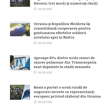
Herson: trei morți și numeroși răniți
06.08.2026
Ucraina și Republica Moldova își
consolidează cooperarea pentru
gestionarea efectelor scăderii
nivelului apei în Nistru
06.08.2026
Aproape 85% dintre noile cazuri de
cancer pulmonar din Transcarpatia
sunt depistate în stadii avansate
06.08.2026
Rusia a purtat o nouă rundă de
negocieri secrete cu reprezentanți
europeni privind războiul din Ucraina
06.08.2026