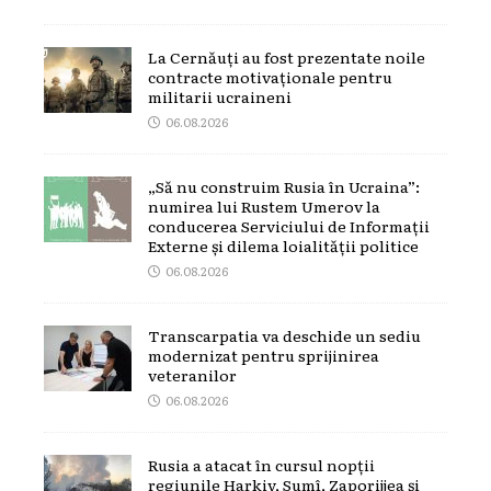
La Cernăuți au fost prezentate noile
contracte motivaționale pentru
militarii ucraineni
06.08.2026
„Să nu construim Rusia în Ucraina”:
numirea lui Rustem Umerov la
conducerea Serviciului de Informații
Externe și dilema loialității politice
06.08.2026
Transcarpatia va deschide un sediu
modernizat pentru sprijinirea
veteranilor
06.08.2026
Rusia a atacat în cursul nopții
regiunile Harkiv, Sumî, Zaporijjea și