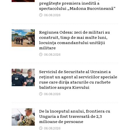
pregătește premiera inedită a
spectacolului „Madona Bucovineană”
06.08.2026
Regiunea Odesa: zeci de militari au
construit, timp de mai multe luni,
locuința comandantului unității
militare
06.08.2026
Serviciul de Securitate al Ucrainei a
reținut un agent al serviciilor speciale
ruse care dirija atacurile cu rachete
balistice asupra Kievului
06.08.2026
De la începutul anului, frontiera cu
Ungaria a fost traversată de 2,3
milioane de persoane
06.08.2026