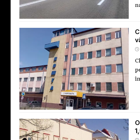
n
C
v
C
p
î
O
1