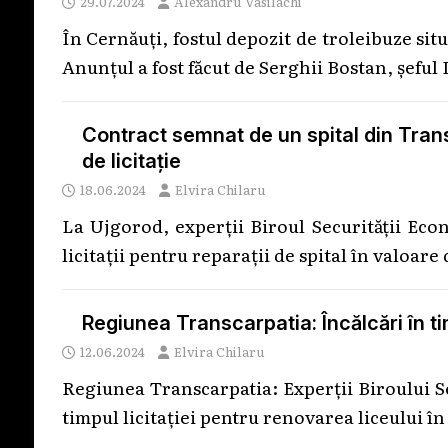
29.07.2024
Alexandru Vasilachi
În Cernăuți, fostul depozit de troleibuze situ
Anunțul a fost făcut de Serghii Bostan, șefu
Contract semnat de un spital din Transc
de licitație
18.06.2024
Elvira Chilaru
La Ujgorod, experții Biroul Securității Eco
licitații pentru reparații de spital în valoar
Regiunea Transcarpatia: Încălcări în ti
12.06.2024
Elvira Chilaru
Regiunea Transcarpatia: Experții Biroului Se
timpul licitației pentru renovarea liceului 