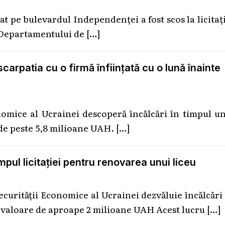
at pe bulevardul Independenței a fost scos la licitaț
l Departamentului de
[…]
arpatia cu o firmă înființată cu o lună înainte
nomice al Ucrainei descoperă încălcări în timpul u
e de peste 5,8 milioane UAH.
[…]
mpul licitației pentru renovarea unui liceu
curității Economice al Ucrainei dezvăluie încălcări
în valoare de aproape 2 milioane UAH Acest lucru
[…]