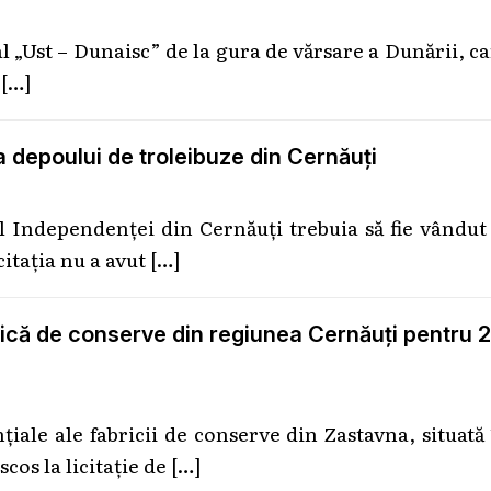
 „Ust – Dunaisc” de la gura de vărsare a Dunării, c
t
[…]
a depoului de troleibuze din Cernăuți
 Independenței din Cernăuți trebuia să fie vândut
citația nu a avut
[…]
brică de conserve din regiunea Cernăuți pentru 2
țiale ale fabricii de conserve din Zastavna, situată
cos la licitație de
[…]