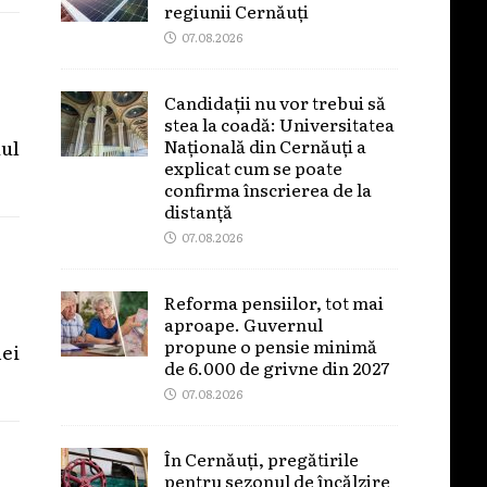
regiunii Cernăuți
07.08.2026
Candidații nu vor trebui să
stea la coadă: Universitatea
Națională din Cernăuți a
ul
explicat cum se poate
confirma înscrierea de la
distanță
07.08.2026
Reforma pensiilor, tot mai
aproape. Guvernul
propune o pensie minimă
nei
de 6.000 de grivne din 2027
07.08.2026
În Cernăuți, pregătirile
pentru sezonul de încălzire