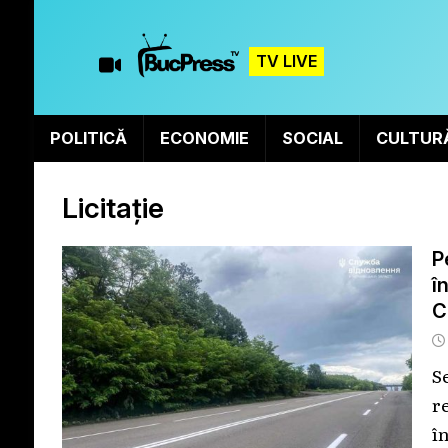
TV LIVE
POLITICĂ
ECONOMIE
SOCIAL
CULTUR
Licitație
P
î
C
S
r
î