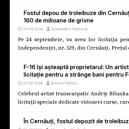
Fostul depou de troleibuze din Cernăuți
160 de milioane de grivne
09.09.2024
Alexandru Vasilachi
Pe 24 septembrie, va avea loc licitația pe
Independenței, nr. 129, din Cernăuți. Prețul
F-16 își așteaptă proprietarul: Un artist
licitație pentru a strânge bani pentru 
02.08.2024
Elvira Chilaru
Celebrul artist transcarpatic Andriy Bilunka a
licitații speciale dedicate viitoarei curse, ca
În Cernăuți, fostul depozit de troleibuze