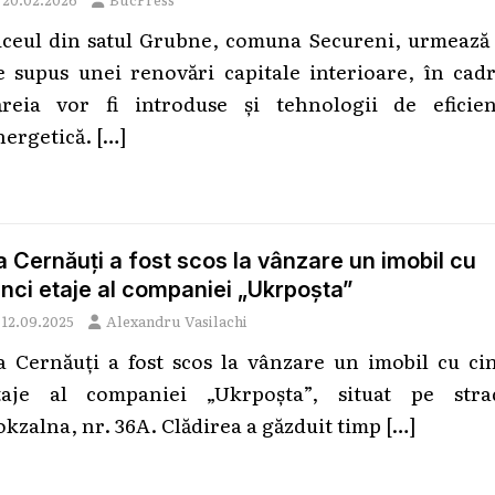
iceul din satul Grubne, comuna Secureni, urmează 
ie supus unei renovări capitale interioare, în cad
ăreia vor fi introduse și tehnologii de eficien
nergetică.
[…]
a Cernăuți a fost scos la vânzare un imobil cu
inci etaje al companiei „Ukrpoșta”
12.09.2025
Alexandru Vasilachi
a Cernăuți a fost scos la vânzare un imobil cu cin
taje al companiei „Ukrpoșta”, situat pe stra
okzalna, nr. 36A. Clădirea a găzduit timp
[…]