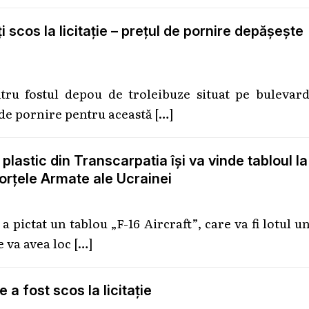
 scos la licitație – prețul de pornire depășește
ntru fostul depou de troleibuze situat pe bulevard
 de pornire pentru această
[…]
 plastic din Transcarpatia își va vinde tabloul la
Forțele Armate ale Ucrainei
 pictat un tablou „F-16 Aircraft”, care va fi lotul u
re va avea loc
[…]
 a fost scos la licitație