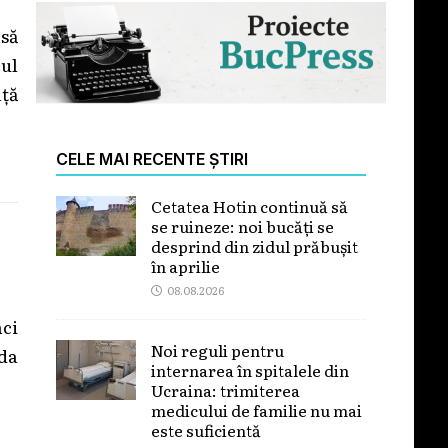
să
rul
ță
CELE MAI RECENTE ȘTIRI
Cetatea Hotin continuă să
se ruineze: noi bucăți se
desprind din zidul prăbușit
în aprilie
08.08.2026
ci
Noi reguli pentru
da
internarea în spitalele din
Ucraina: trimiterea
medicului de familie nu mai
este suficientă