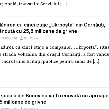
ațională, transmite Serviciul
[…]
lădirea cu cinci etaje „Ukrpoșta” din Cernăuți,
ândută cu 25,8 milioane de grivne
03.05.2026
BucPress
lădirea cu cinci etaje a companiei „Ukrpoșta”, situ
e strada Vokzalna din orașul Cernăuți, a fost vând
n cadrul unei licitații publice pentru suma de
[…]
 școală din Bucovina va fi renovată cu aproape
,5 milioane de grivne
20.02.2026
BucPress