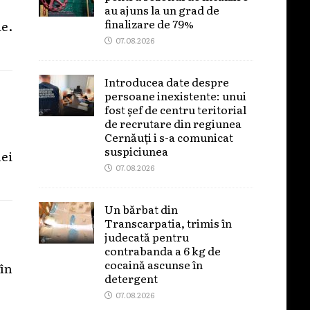
au ajuns la un grad de
finalizare de 79%
ie.
07.08.2026
Introducea date despre
persoane inexistente: unui
fost șef de centru teritorial
de recrutare din regiunea
Cernăuți i s-a comunicat
suspiciunea
nei
07.08.2026
Un bărbat din
Transcarpatia, trimis în
judecată pentru
contrabanda a 6 kg de
cocaină ascunse în
 în
detergent
07.08.2026