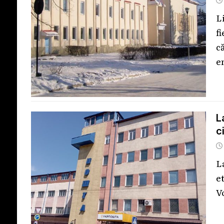
L
f
c
e
L
c
L
e
V