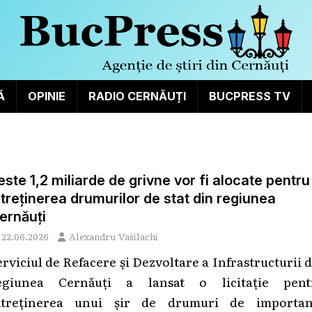
Ă
OPINIE
RADIO CERNĂUȚI
BUCPRESS TV
este 1,2 miliarde de grivne vor fi alocate pentru
ntreținerea drumurilor de stat din regiunea
ernăuți
22.06.2026
Alexandru Vasilachi
erviciul de Refacere și Dezvoltare a Infrastructurii 
egiunea Cernăuți a lansat o licitație pent
ntreținerea unui șir de drumuri de importan