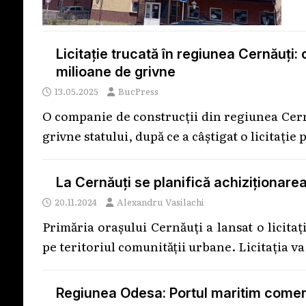
Licitație trucată în regiunea Cernăuți:
milioane de grivne
13.05.2025
BucPress
O companie de construcții din regiunea Cernă
grivne statului, după ce a câștigat o licitație
La Cernăuți se planifică achiziționarea
20.11.2024
Alexandru Vasilachi
Primăria orașului Cernăuți a lansat o licitaț
pe teritoriul comunității urbane. Licitația va
Regiunea Odesa: Portul maritim comerci