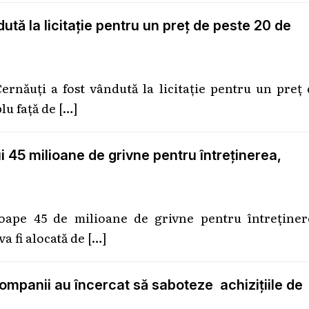
dută la licitație pentru un preț de peste 20 de
Cernăuți a fost vândută la licitație pentru un preț
lu față de
[…]
i 45 milioane de grivne pentru întreținerea,
roape 45 de milioane de grivne pentru întreținer
va fi alocată de
[…]
companii au încercat să saboteze achizițiile de