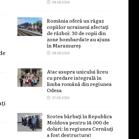
08.08.2026
România oferă un răgaz
copiilor ucraineni afectați
de război: 30 de copii din
zone bombardate au ajuns
în Maramureș
 de
08.08.2026
Atac asupra unicului liceu
cu predare integrală în
limba română din regiunea
Odesa
07.08.2026
ați
Scotea bărbați în Republica
Moldova pentru 14.000 de
dolari: în regiunea Cernăuți
a fost destructurat