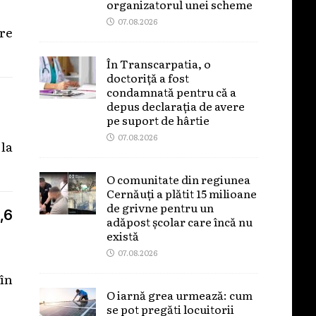
organizatorul unei scheme
07.08.2026
are
În Transcarpatia, o
doctoriță a fost
condamnată pentru că a
depus declarația de avere
pe suport de hârtie
07.08.2026
 la
O comunitate din regiunea
Cernăuți a plătit 15 milioane
de grivne pentru un
,6
adăpost școlar care încă nu
există
07.08.2026
 în
O iarnă grea urmează: cum
se pot pregăti locuitorii