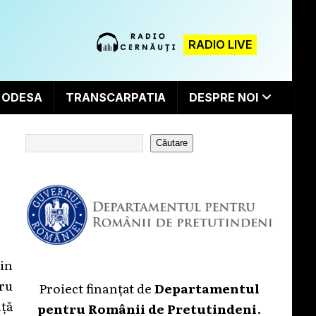
RADIO LIVE
ODESA
TRANSCARPATIA
DESPRE NOI
Căutare
din
ru
Proiect finanțat de
Departamentul
ță
pentru Românii de Pretutindeni
.