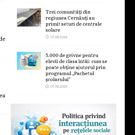
Trei comunități din
regiunea Cernăuți au
primit seturi de centrale
solare
07.08.2026
 de
5.000 de grivne pentru
elevii de clasa întâi: cum se
poate obține ajutorul prin
programul „Pachetul
școlarului”
07.08.2026
ea