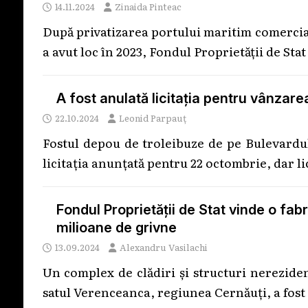
14.11.2024
Zinaida Pinteac
După privatizarea portului maritim comercial
a avut loc în 2023, Fondul Proprietății de Sta
A fost anulată licitația pentru vânzare
22.10.2024
Leonid Parpauț
Fostul depou de troleibuze de pe Bulevardul
licitația anunțată pentru 22 octombrie, dar li
Fondul Proprietății de Stat vinde o fa
milioane de grivne
13.09.2024
Alexandru Vasilachi
Un complex de clădiri și structuri nereziden
satul Verenceanca, regiunea Cernăuți, a fost s