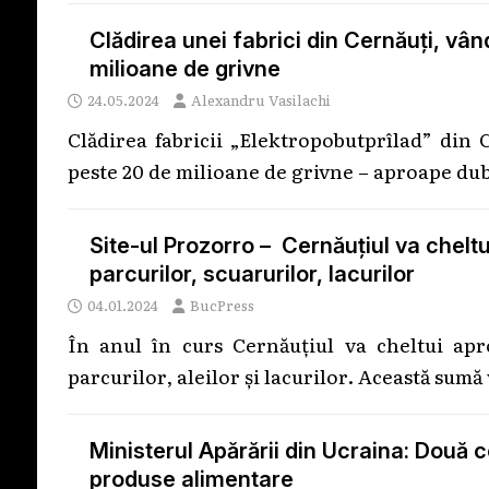
Clădirea unei fabrici din Cernăuți, vân
milioane de grivne
24.05.2024
Alexandru Vasilachi
Clădirea fabricii „Elektropobutprîlad” din 
peste 20 de milioane de grivne – aproape dub
Site-ul Prozorro – Cernăuțiul va cheltu
parcurilor, scuarurilor, lacurilor
04.01.2024
BucPress
În anul în curs Cernăuțiul va cheltui ap
parcurilor, aleilor și lacurilor. Această sumă 
Ministerul Apărării din Ucraina: Două 
produse alimentare