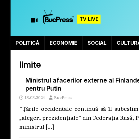
TV LIVE
POLITICĂ
ECONOMIE
SOCIAL
CULTUR
limite
Ministrul afacerilor externe al Finland
pentru Putin
18.03.2024
BucPress
”Țările occidentale continuă să îl subesti
„alegeri prezidențiale” din Federația Rusă, P
ministrul
[…]