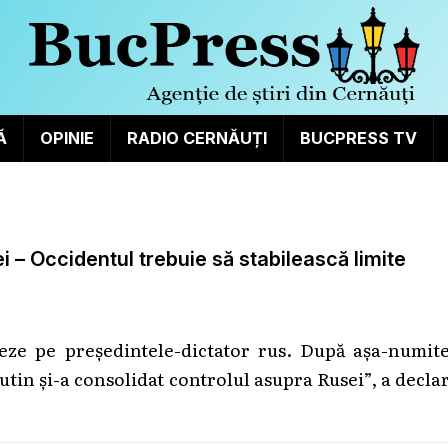
Ă
OPINIE
RADIO CERNĂUȚI
BUCPRESS TV
ei – Occidentul trebuie să stabilească limite
meze pe președintele-dictator rus. După așa-numite
utin și-a consolidat controlul asupra Rusei”, a decla