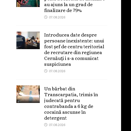
au ajuns la un grad de
finalizare de 79%
07.08.2026
Introducea date despre
persoane inexistente: unui
fost șef de centru teritorial
de recrutare din regiunea
Cernăuți i s-a comunicat
suspiciunea
07.08.2026
Un bărbat din
Transcarpatia, trimis în
judecată pentru
contrabanda a 6 kg de
cocaină ascunse în
detergent
07.08.2026