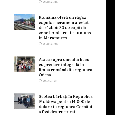
08.08.2026
România oferă un răgaz
copiilor ucraineni afectați
de război: 30 de copii din
zone bombardate au ajuns
în Maramureș
08.08.2026
Atac asupra unicului liceu
cu predare integrală în
limba română din regiunea
Odesa
07.08.2026
Scotea bărbați în Republica
Moldova pentru 14.000 de
dolari: în regiunea Cernăuți
a fost destructurat