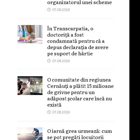
organizatorul unei scheme
07.08.2026
În Transcarpatia, o
doctoriță a fost
condamnată pentru că a
depus declarația de avere
pe suport de hârtie
07.08.2026
O comunitate din regiunea
Cernăuți a plătit 15 milioane
de grivne pentru un
adăpost școlar care încă nu
există
07.08.2026
O iarnă grea urmează: cum
se pot pregăti locuitorii