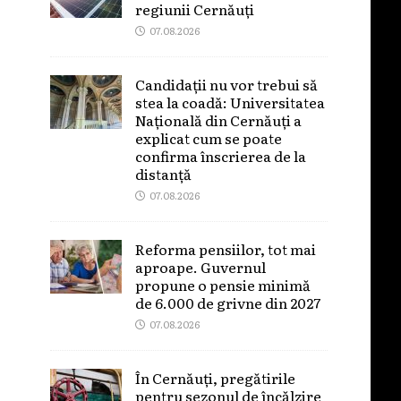
regiunii Cernăuți
07.08.2026
Candidații nu vor trebui să
stea la coadă: Universitatea
Națională din Cernăuți a
explicat cum se poate
confirma înscrierea de la
distanță
07.08.2026
Reforma pensiilor, tot mai
aproape. Guvernul
propune o pensie minimă
de 6.000 de grivne din 2027
07.08.2026
În Cernăuți, pregătirile
pentru sezonul de încălzire