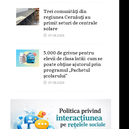
Trei comunități din
regiunea Cernăuți au
primit seturi de centrale
solare
07.08.2026
5.000 de grivne pentru
elevii de clasa întâi: cum se
poate obține ajutorul prin
programul „Pachetul
școlarului”
07.08.2026