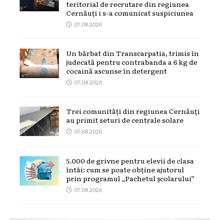
teritorial de recrutare din regiunea
Cernăuți i s-a comunicat suspiciunea
07.08.2026
Un bărbat din Transcarpatia, trimis în
judecată pentru contrabanda a 6 kg de
cocaină ascunse în detergent
07.08.2026
Trei comunități din regiunea Cernăuți
au primit seturi de centrale solare
07.08.2026
5.000 de grivne pentru elevii de clasa
întâi: cum se poate obține ajutorul
prin programul „Pachetul școlarului”
07.08.2026