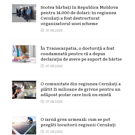
Scotea bărbați în Republica Moldova
pentru 14.000 de dolari: în regiunea
Cernăuți a fost destructurat
organizatorul unei scheme
07.08.2026
În Transcarpatia, o doctoriță a fost
condamnată pentru că a depus
declarația de avere pe suport de hârtie
07.08.2026
O comunitate din regiunea Cernăuți a
plătit 15 milioane de grivne pentru un
adăpost școlar care încă nu există
07.08.2026
O iarnă grea urmează: cum se pot
pregăti locuitorii regiunii Cernăuți
07.08.2026