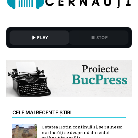
PLAY
STOP
CELE MAI RECENTE ȘTIRI
Cetatea Hotin continuă să se ruineze:
noi bucăți se desprind din zidul
prăbușit în aprilie