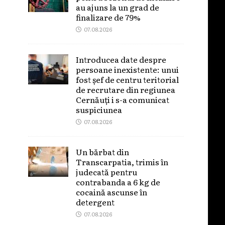
au ajuns la un grad de
finalizare de 79%
07.08.2026
Introducea date despre
persoane inexistente: unui
fost șef de centru teritorial
de recrutare din regiunea
Cernăuți i s-a comunicat
suspiciunea
07.08.2026
Un bărbat din
Transcarpatia, trimis în
judecată pentru
contrabanda a 6 kg de
cocaină ascunse în
detergent
07.08.2026