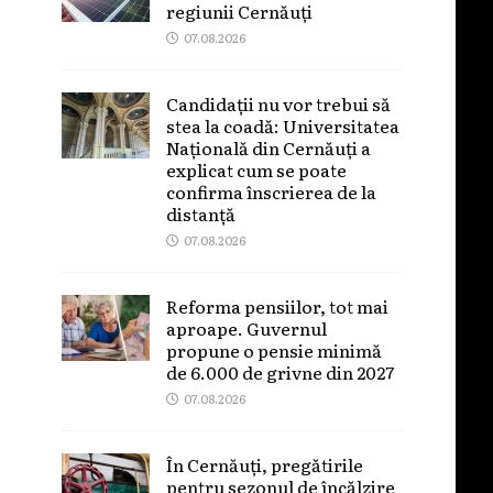
regiunii Cernăuți
07.08.2026
Candidații nu vor trebui să
stea la coadă: Universitatea
Națională din Cernăuți a
explicat cum se poate
confirma înscrierea de la
distanță
07.08.2026
Reforma pensiilor, tot mai
aproape. Guvernul
propune o pensie minimă
de 6.000 de grivne din 2027
07.08.2026
În Cernăuți, pregătirile
pentru sezonul de încălzire