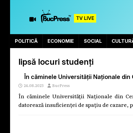
TV LIVE
POLITICĂ
ECONOMIE
SOCIAL
CULTUR
lipsă locuri studenți
În căminele Universității Naționale din
24.08.2023
BucPress
În căminele Universității Naționale din Cer
datorează insuficienței de spațiu de cazare, 