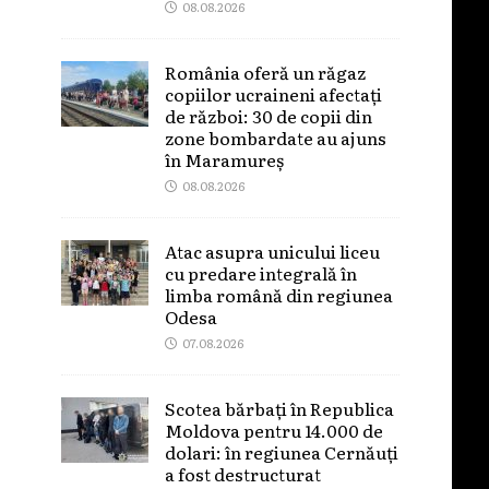
08.08.2026
România oferă un răgaz
copiilor ucraineni afectați
de război: 30 de copii din
zone bombardate au ajuns
în Maramureș
08.08.2026
Atac asupra unicului liceu
cu predare integrală în
limba română din regiunea
Odesa
07.08.2026
Scotea bărbați în Republica
Moldova pentru 14.000 de
dolari: în regiunea Cernăuți
a fost destructurat