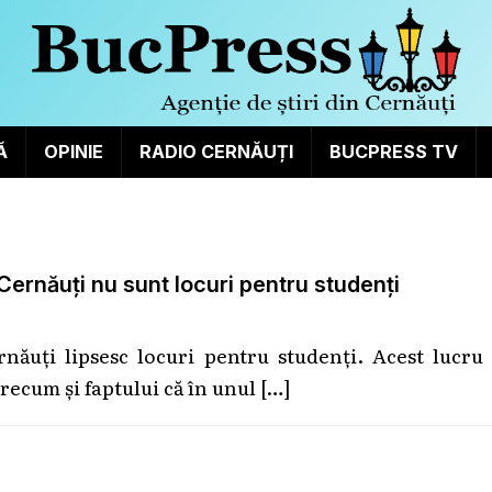
Ă
OPINIE
RADIO CERNĂUȚI
BUCPRESS TV
 Cernăuți nu sunt locuri pentru studenți
năuți lipsesc locuri pentru studenți. Acest lucru
precum și faptului că în unul
[…]