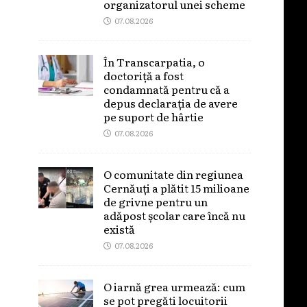
organizatorul unei scheme
07.08.2026
În Transcarpatia, o
doctoriță a fost
condamnată pentru că a
depus declarația de avere
pe suport de hârtie
07.08.2026
O comunitate din regiunea
Cernăuți a plătit 15 milioane
de grivne pentru un
adăpost școlar care încă nu
există
07.08.2026
O iarnă grea urmează: cum
se pot pregăti locuitorii