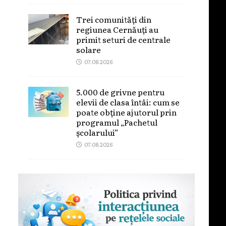
Trei comunități din
regiunea Cernăuți au
primit seturi de centrale
solare
07.08.2026
5.000 de grivne pentru
elevii de clasa întâi: cum se
poate obține ajutorul prin
programul „Pachetul
școlarului”
07.08.2026