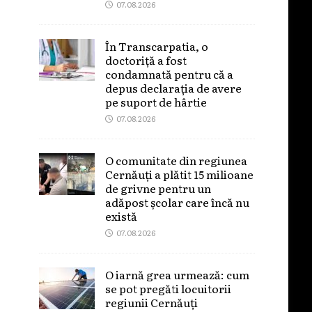
07.08.2026
În Transcarpatia, o
doctoriță a fost
condamnată pentru că a
depus declarația de avere
pe suport de hârtie
07.08.2026
O comunitate din regiunea
Cernăuți a plătit 15 milioane
de grivne pentru un
adăpost școlar care încă nu
există
07.08.2026
O iarnă grea urmează: cum
se pot pregăti locuitorii
regiunii Cernăuți