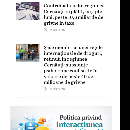
Contribuabilii din regiunea
Cernăuți au plătit, în șapte
luni, peste 10,6 miliarde de
grivne în taxe
07.08.2026
Șase membri ai unei rețele
internaționale de droguri,
reținuți în regiunea
Cernăuți: substanțe
psihotrope confiscate în
valoare de peste 40 de
milioane de grivne
07.08.2026