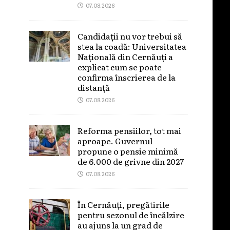
07.08.2026
Candidații nu vor trebui să
stea la coadă: Universitatea
Națională din Cernăuți a
explicat cum se poate
confirma înscrierea de la
distanță
07.08.2026
Reforma pensiilor, tot mai
aproape. Guvernul
propune o pensie minimă
de 6.000 de grivne din 2027
07.08.2026
În Cernăuți, pregătirile
pentru sezonul de încălzire
au ajuns la un grad de