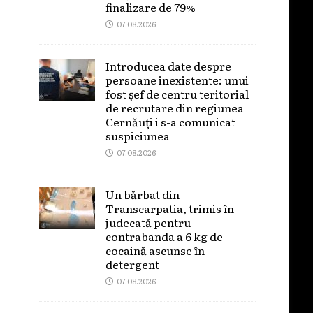
finalizare de 79%
07.08.2026
Introducea date despre
persoane inexistente: unui
fost șef de centru teritorial
de recrutare din regiunea
Cernăuți i s-a comunicat
suspiciunea
07.08.2026
Un bărbat din
Transcarpatia, trimis în
judecată pentru
contrabanda a 6 kg de
cocaină ascunse în
detergent
07.08.2026