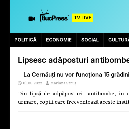
TV LIVE
POLITICĂ
ECONOMIE
SOCIAL
CULTUR
Lipsesc adăposturi antibomb
La Cernăuți nu vor funcționa 15 grădin
01.08.2022
Mariana Struț
Din lipsă de adpăposturi antibombe, în o
urmare, copiii care frecventează aceste institu