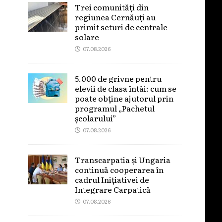
Trei comunități din
regiunea Cernăuți au
primit seturi de centrale
solare
07.08.2026
5.000 de grivne pentru
elevii de clasa întâi: cum se
poate obține ajutorul prin
programul „Pachetul
școlarului”
07.08.2026
Transcarpatia și Ungaria
continuă cooperarea în
cadrul Inițiativei de
Integrare Carpatică
07.08.2026