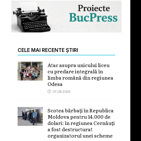
CELE MAI RECENTE ȘTIRI
Atac asupra unicului liceu
cu predare integrală în
limba română din regiunea
Odesa
07.08.2026
Scotea bărbați în Republica
Moldova pentru 14.000 de
dolari: în regiunea Cernăuți
a fost destructurat
organizatorul unei scheme