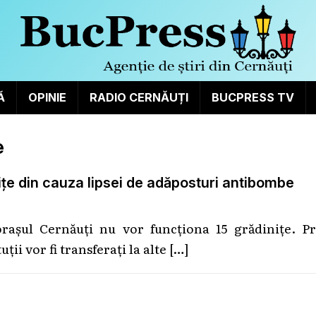
Ă
OPINIE
RADIO CERNĂUȚI
BUCPRESS TV
e
ițe din cauza lipsei de adăposturi antibombe
rașul Cernăuți nu vor funcționa 15 grădinițe. Pr
ții vor fi transferați la alte
[…]