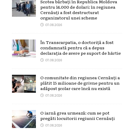
Scotea bărbați în Republica Moldova
pentru 14.000 de dolari: în regiunea
Cernăuți a fost destructurat
organizatorul unei scheme
07.08.2026
În Transcarpatia, o doctoriță a fost
condamnată pentru că a depus
declarația de avere pe suport de hârtie
07.08.2026
O comunitate din regiunea Cernăuți a
plătit 15 milioane de grivne pentru un
adăpost școlar care încă nu există
07.08.2026
O iarnă grea urmează: cum se pot
pregăti locuitorii regiunii Cernăuți
07.08.2026