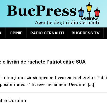
Ă
OPINIE
RADIO CERNĂUȚI
BUCPRESS TV
e livrări de rachete Patriot către SUA
i intenţionează să aprobe livrarea rachetelor Patr
a posibilitatea să livreze armament Ucrainei
[…]
ătre Ucraina