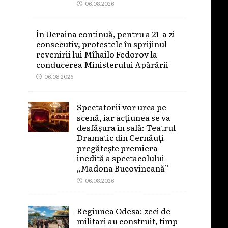
06.08.2026
În Ucraina continuă, pentru a 21-a zi
consecutiv, protestele în sprijinul
revenirii lui Mîhailo Fedorov la
conducerea Ministerului Apărării
06.08.2026
Spectatorii vor urca pe
scenă, iar acțiunea se va
desfășura în sală: Teatrul
Dramatic din Cernăuți
pregătește premiera
inedită a spectacolului
„Madona Bucovineană”
06.08.2026
Regiunea Odesa: zeci de
militari au construit, timp