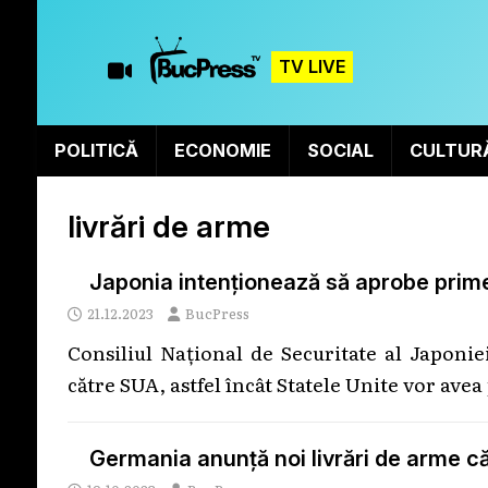
TV LIVE
POLITICĂ
ECONOMIE
SOCIAL
CULTUR
livrări de arme
Japonia intenționează să aprobe primel
21.12.2023
BucPress
Consiliul Naţional de Securitate al Japonie
către SUA, astfel încât Statele Unite vor ave
Germania anunță noi livrări de arme c