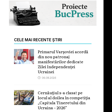
CELE MAI RECENTE ȘTIRI
Primarul Varșoviei acordă
din nou patronaj
manifestărilor dedicate
Zilei Independenței
Ucrainei
06.08.2026
Cernăuțiul s-a clasat pe
locul al doilea în competiția
„Capitala Tineretului din
Ucraina – 2026”