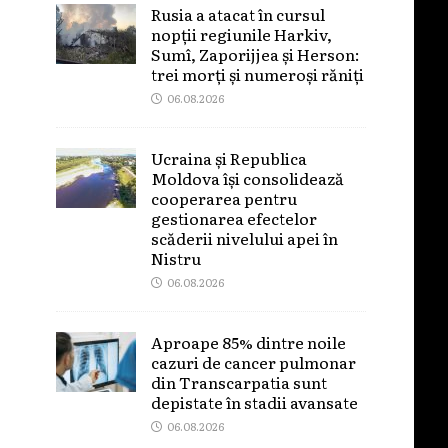
Rusia a atacat în cursul
nopții regiunile Harkiv,
Sumî, Zaporijjea și Herson:
trei morți și numeroși răniți
06.08.2026
Ucraina și Republica
Moldova își consolidează
cooperarea pentru
gestionarea efectelor
scăderii nivelului apei în
Nistru
06.08.2026
Aproape 85% dintre noile
cazuri de cancer pulmonar
din Transcarpatia sunt
depistate în stadii avansate
06.08.2026