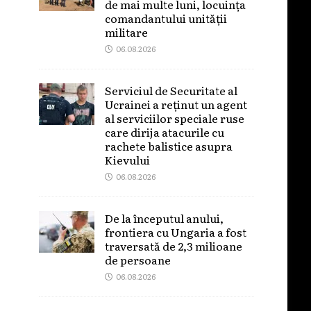
de mai multe luni, locuința
comandantului unității
militare
06.08.2026
Serviciul de Securitate al
Ucrainei a reținut un agent
al serviciilor speciale ruse
care dirija atacurile cu
rachete balistice asupra
Kievului
06.08.2026
De la începutul anului,
frontiera cu Ungaria a fost
traversată de 2,3 milioane
de persoane
06.08.2026