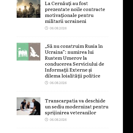
La Cernăuți au fost
prezentate noile contracte
motivaționale pentru
militarii ucraineni
06.08.2026
„Să nu construim Rusia în
Ucraina”: numirea lui
Rustem Umerov la
conducerea Serviciului de
Informații Externe și
dilema loialității politice
06.08.2026
Transcarpatia va deschide
un sediu modernizat pentru
sprijinirea veteranilor
06.08.2026