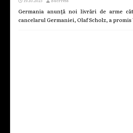
19.10.2023
BucPress
Germania anunță noi livrări de arme cătr
cancelarul Germaniei, Olaf Scholz, a promis 