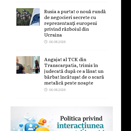
Rusia a purtat o nouă rundă
de negocieri secrete cu
reprezentanți europeni
privind războiul din
Ucraina
06.08.2026
Angajat al TCK din
Transcarpatia, trimis în
judecată după ce a lăsat un
bărbat încătușat de o scară
metalică peste noapte
06.08.2026