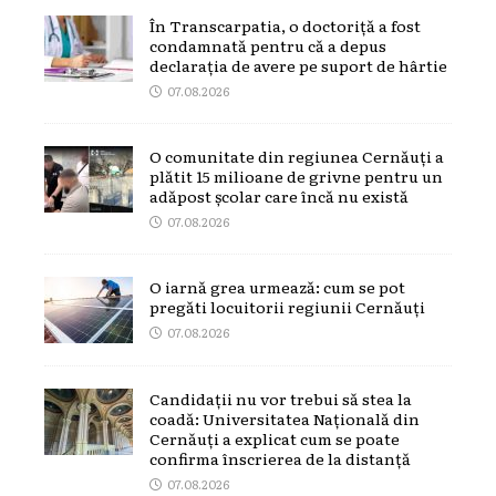
În Transcarpatia, o doctoriță a fost
condamnată pentru că a depus
declarația de avere pe suport de hârtie
07.08.2026
O comunitate din regiunea Cernăuți a
plătit 15 milioane de grivne pentru un
adăpost școlar care încă nu există
07.08.2026
O iarnă grea urmează: cum se pot
pregăti locuitorii regiunii Cernăuți
07.08.2026
Candidații nu vor trebui să stea la
coadă: Universitatea Națională din
Cernăuți a explicat cum se poate
confirma înscrierea de la distanță
07.08.2026