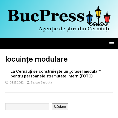
locuințe modulare
La Cernăuți se construiește un „orășel modular”
pentru persoanele strămutate intern (FOTO)
04.11.2022
Sergiu Barbuța
Căutare