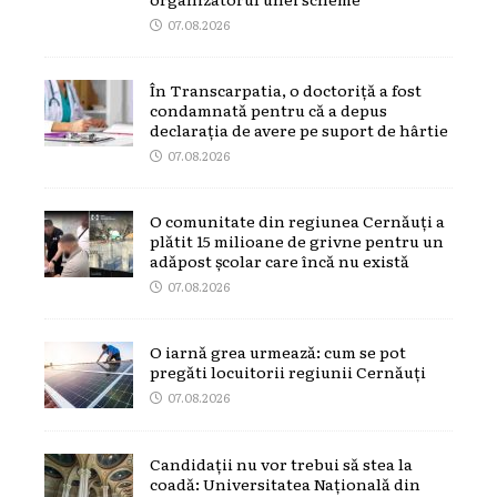
07.08.2026
În Transcarpatia, o doctoriță a fost
condamnată pentru că a depus
declarația de avere pe suport de hârtie
07.08.2026
O comunitate din regiunea Cernăuți a
plătit 15 milioane de grivne pentru un
adăpost școlar care încă nu există
07.08.2026
O iarnă grea urmează: cum se pot
pregăti locuitorii regiunii Cernăuți
07.08.2026
Candidații nu vor trebui să stea la
coadă: Universitatea Națională din