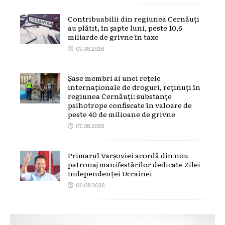
Contribuabilii din regiunea Cernăuți
au plătit, în șapte luni, peste 10,6
miliarde de grivne în taxe
07.08.2026
Șase membri ai unei rețele
internaționale de droguri, reținuți în
regiunea Cernăuți: substanțe
psihotrope confiscate în valoare de
peste 40 de milioane de grivne
07.08.2026
Primarul Varșoviei acordă din nou
patronaj manifestărilor dedicate Zilei
Independenței Ucrainei
06.08.2026