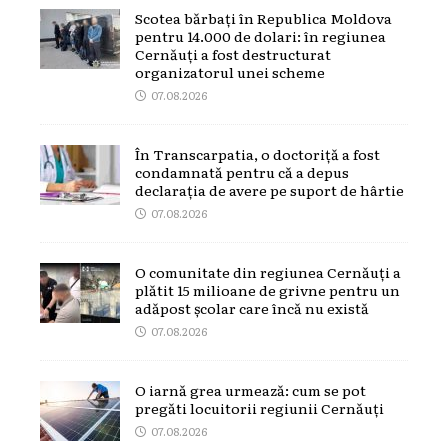
Scotea bărbați în Republica Moldova
pentru 14.000 de dolari: în regiunea
Cernăuți a fost destructurat
organizatorul unei scheme
07.08.2026
În Transcarpatia, o doctoriță a fost
condamnată pentru că a depus
declarația de avere pe suport de hârtie
07.08.2026
O comunitate din regiunea Cernăuți a
plătit 15 milioane de grivne pentru un
adăpost școlar care încă nu există
07.08.2026
O iarnă grea urmează: cum se pot
pregăti locuitorii regiunii Cernăuți
07.08.2026