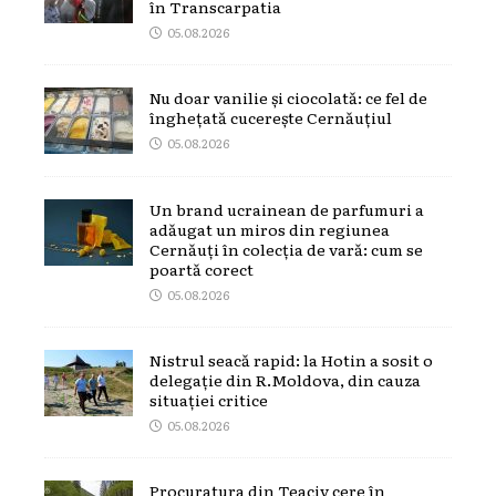
în Transcarpatia
05.08.2026
Nu doar vanilie și ciocolată: ce fel de
înghețată cucerește Cernăuțiul
05.08.2026
Un brand ucrainean de parfumuri a
adăugat un miros din regiunea
Cernăuți în colecția de vară: cum se
poartă corect
05.08.2026
Nistrul seacă rapid: la Hotin a sosit o
delegație din R.Moldova, din cauza
situației critice
05.08.2026
Procuratura din Teaciv cere în