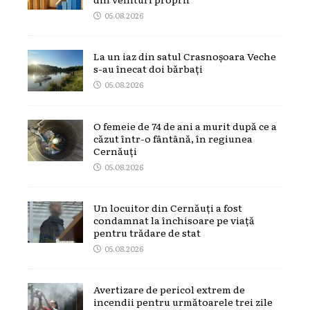
05.08.2026
La un iaz din satul Crasnoșoara Veche
s-au înecat doi bărbați
05.08.2026
O femeie de 74 de ani a murit după ce a
căzut într-o fântână, în regiunea
Cernăuți
05.08.2026
Un locuitor din Cernăuți a fost
condamnat la închisoare pe viață
pentru trădare de stat
05.08.2026
Avertizare de pericol extrem de
incendii pentru următoarele trei zile