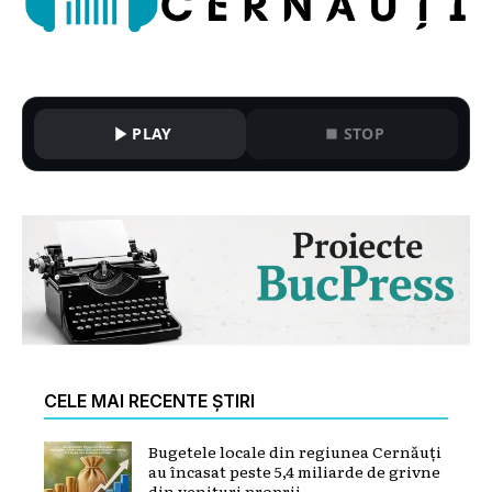
PLAY
STOP
CELE MAI RECENTE ȘTIRI
Bugetele locale din regiunea Cernăuți
au încasat peste 5,4 miliarde de grivne
din venituri proprii