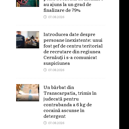
au ajuns la un grad de
finalizare de 79%
07.08.2026
Introducea date despre
persoane inexistente: unui
fost șef de centru teritorial
de recrutare din regiunea
Cernăuți i s-a comunicat
suspiciunea
07.08.2026
Un bărbat din
Transcarpatia, trimis în
judecată pentru
contrabanda a 6 kg de
cocaină ascunse în
detergent
07.08.2026