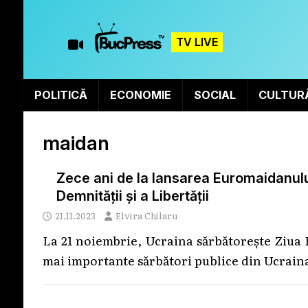
TV LIVE
POLITICĂ
ECONOMIE
SOCIAL
CULTUR
maidan
Zece ani de la lansarea Euromaidanului
Demnității și a Libertății
21.11.2023
Elvira Chilaru
La 21 noiembrie, Ucraina sărbătorește Ziua D
mai importante sărbători publice din Ucraina