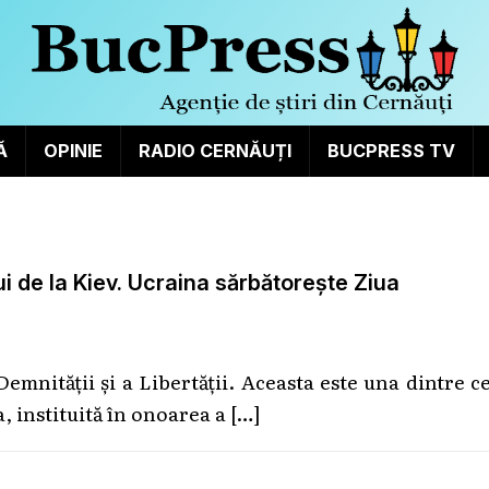
Ă
OPINIE
RADIO CERNĂUȚI
BUCPRESS TV
 de la Kiev. Ucraina sărbătorește Ziua
emnității și a Libertății. Aceasta este una dintre c
, instituită în onoarea a
[…]