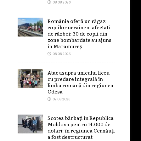
08.08.2026
România oferă un răgaz
copiilor ucraineni afectați
de război: 30 de copii din
zone bombardate au ajuns
în Maramureș
08.08.2026
Atac asupra unicului liceu
cu predare integrală în
limba română din regiunea
Odesa
07.08.2026
Scotea bărbați în Republica
Moldova pentru 14.000 de
dolari: în regiunea Cernăuți
a fost destructurat