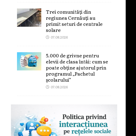
Trei comunități din
regiunea Cernăuți au
primit seturi de centrale
solare
07.08.2026
5.000 de grivne pentru
elevii de clasa întâi: cum se
poate obține ajutorul prin
programul „Pachetul
școlarului”
07.08.2026