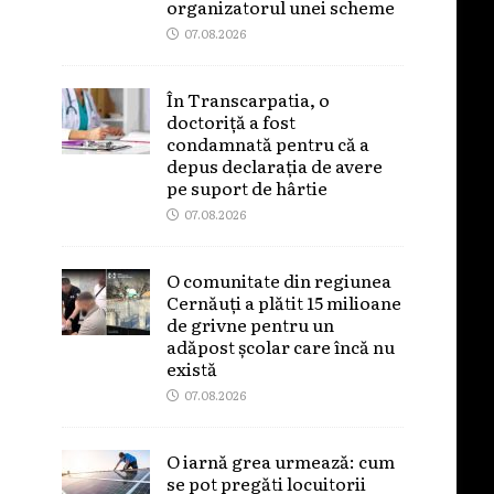
organizatorul unei scheme
07.08.2026
În Transcarpatia, o
doctoriță a fost
condamnată pentru că a
depus declarația de avere
pe suport de hârtie
07.08.2026
O comunitate din regiunea
Cernăuți a plătit 15 milioane
de grivne pentru un
adăpost școlar care încă nu
există
07.08.2026
O iarnă grea urmează: cum
se pot pregăti locuitorii