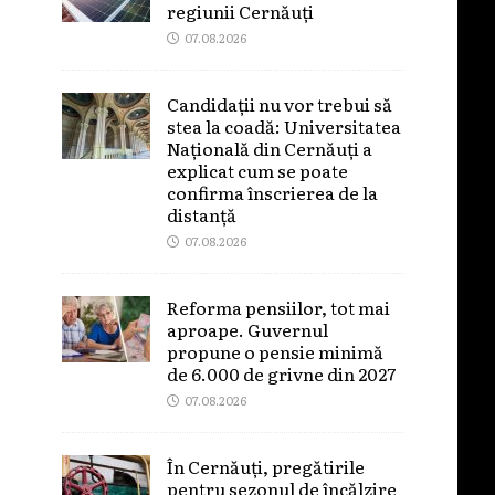
regiunii Cernăuți
07.08.2026
Candidații nu vor trebui să
stea la coadă: Universitatea
Națională din Cernăuți a
explicat cum se poate
confirma înscrierea de la
distanță
07.08.2026
Reforma pensiilor, tot mai
aproape. Guvernul
propune o pensie minimă
de 6.000 de grivne din 2027
07.08.2026
În Cernăuți, pregătirile
pentru sezonul de încălzire