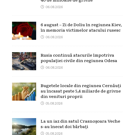
06.08.2026
6 august – Zi de Doliu în regiunea Kiev,
în memoria victimelor atacului rusesc
06.08.2026
Rusia continuă atacurile împotriva
populației civile din regiunea Odesa
06.08.2026
Bugetele locale din regiunea Cernăuți
au încasat peste 5,4 miliarde de grivne
din venituri proprii
05.08.2026
La un iaz din satul Crasnoșoara Veche
s-au înecat doi bărbați
05.08.2026