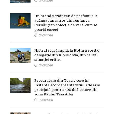
05.08.2026
Un brand ucrainean de parfumuri a
adăugat un miros din regiunea
Cernăuți în colecția de vară: cum se
poartă corect
05.08.2026
Nistrul seacă rapid: la Hotin a sosit o
delegație din R.Moldova, din cauza
situației critice
05.08.2026
Procuratura din Teaciv cere în
instanță acordarea statutului de arie
protejată pentru 400 de hectare din
zona Râului Tisa Albă
05.08.2026