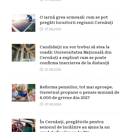
O iarnă grea urmează: cum se pot
pregăti locuitorii regiunii Cernăuți
07.08.2026
Candidații nu vor trebui să stea la
coadă: Universitatea Națională din
Cernăuți a explicat cum se poate
confirma înscrierea de la distanță
07.08.2026
Reforma pensiilor, tot mai aproape.
Guvernul propune o pensie minimă de
6.000 de grivne din 2027
07.08.2026
În Cernăuți, pregătirile pentru
sezonul de încălzire au ajuns la un
grad de finalizare de 79%