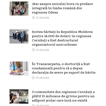
Atac asupra unicului liceu cu predare
integrală în limba română din
regiunea Odesa
07.08.2026
Scotea bărbați în Republica Moldova
pentru 14.000 de dolari: în regiunea
Cernăuți a fost destructurat
organizatorul unei scheme
07.08.2026
În Transcarpatia, o doctoriță a fost
condamnată pentru că a depus
declarația de avere pe suport de hârtie
07.08.2026
O comunitate din regiunea Cernăuți a
plătit 15 milioane de grivne pentru un
adăpost școlar care încă nu există
07.08.2026