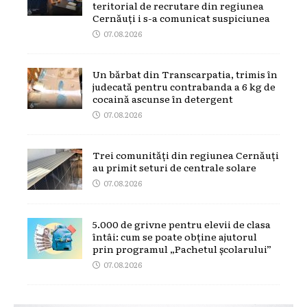
teritorial de recrutare din regiunea
Cernăuți i s-a comunicat suspiciunea
07.08.2026
Un bărbat din Transcarpatia, trimis în
judecată pentru contrabanda a 6 kg de
cocaină ascunse în detergent
07.08.2026
Trei comunități din regiunea Cernăuți
au primit seturi de centrale solare
07.08.2026
5.000 de grivne pentru elevii de clasa
întâi: cum se poate obține ajutorul
prin programul „Pachetul școlarului”
07.08.2026