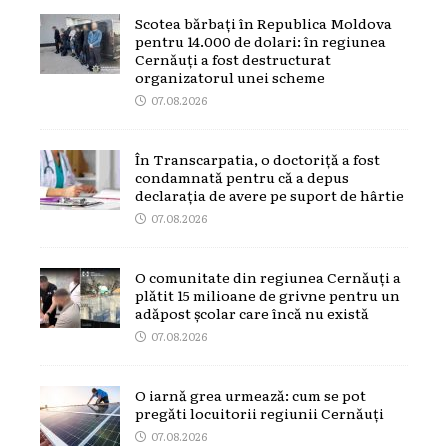
Scotea bărbați în Republica Moldova
pentru 14.000 de dolari: în regiunea
Cernăuți a fost destructurat
organizatorul unei scheme
07.08.2026
În Transcarpatia, o doctoriță a fost
condamnată pentru că a depus
declarația de avere pe suport de hârtie
07.08.2026
O comunitate din regiunea Cernăuți a
plătit 15 milioane de grivne pentru un
adăpost școlar care încă nu există
07.08.2026
O iarnă grea urmează: cum se pot
pregăti locuitorii regiunii Cernăuți
07.08.2026