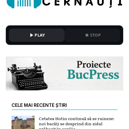
PLAY
STOP
CELE MAI RECENTE ȘTIRI
Cetatea Hotin continuă să se ruineze:
noi bucăți se desprind din zidul
prăbușit în aprilie