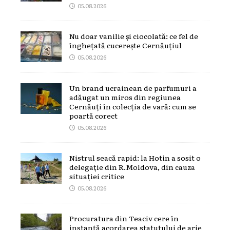
05.08.2026
Nu doar vanilie și ciocolată: ce fel de
înghețată cucerește Cernăuțiul
05.08.2026
Un brand ucrainean de parfumuri a
adăugat un miros din regiunea
Cernăuți în colecția de vară: cum se
poartă corect
05.08.2026
Nistrul seacă rapid: la Hotin a sosit o
delegație din R.Moldova, din cauza
situației critice
05.08.2026
Procuratura din Teaciv cere în
instanță acordarea statutului de arie