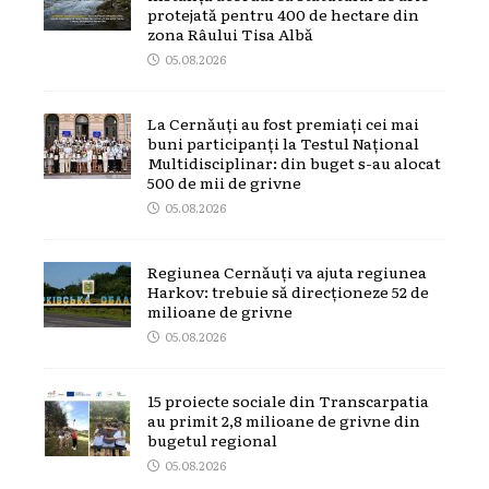
protejată pentru 400 de hectare din
zona Râului Tisa Albă
05.08.2026
La Cernăuți au fost premiați cei mai
buni participanți la Testul Național
Multidisciplinar: din buget s-au alocat
500 de mii de grivne
05.08.2026
Regiunea Cernăuți va ajuta regiunea
Harkov: trebuie să direcționeze 52 de
milioane de grivne
05.08.2026
15 proiecte sociale din Transcarpatia
au primit 2,8 milioane de grivne din
bugetul regional
05.08.2026