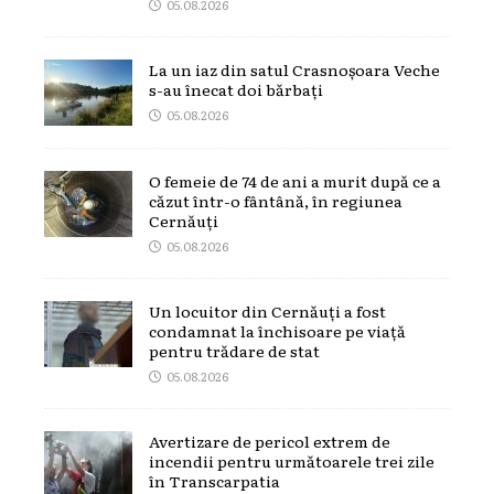
05.08.2026
La un iaz din satul Crasnoșoara Veche
s-au înecat doi bărbați
05.08.2026
O femeie de 74 de ani a murit după ce a
căzut într-o fântână, în regiunea
Cernăuți
05.08.2026
Un locuitor din Cernăuți a fost
condamnat la închisoare pe viață
pentru trădare de stat
05.08.2026
Avertizare de pericol extrem de
incendii pentru următoarele trei zile
în Transcarpatia