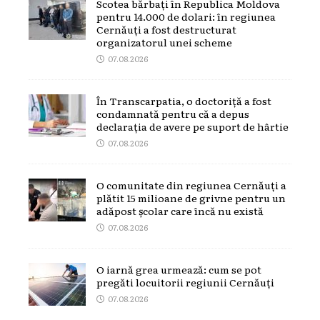
Scotea bărbați în Republica Moldova
pentru 14.000 de dolari: în regiunea
Cernăuți a fost destructurat
organizatorul unei scheme
07.08.2026
În Transcarpatia, o doctoriță a fost
condamnată pentru că a depus
declarația de avere pe suport de hârtie
07.08.2026
O comunitate din regiunea Cernăuți a
plătit 15 milioane de grivne pentru un
adăpost școlar care încă nu există
07.08.2026
O iarnă grea urmează: cum se pot
pregăti locuitorii regiunii Cernăuți
07.08.2026