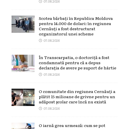
07.08.2026
Scotea bărbați în Republica Moldova
pentru 14.000 de dolari: în regiunea
Cernăuți a fost destructurat
organizatorul unei scheme
07.08.2026
În Transcarpatia, o doctoriță a fost
condamnată pentru că a depus
declarația de avere pe suport de hârtie
07.08.2026
O comunitate din regiunea Cernăuți a
plătit 15 milioane de grivne pentru un
adăpost școlar care încă nu există
07.08.2026
O iarnă grea urmează: cum se pot