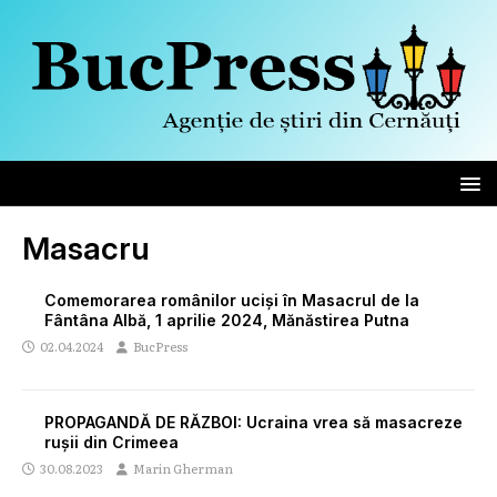
Masacru
Comemorarea românilor uciși în Masacrul de la
Fântâna Albă, 1 aprilie 2024, Mănăstirea Putna
02.04.2024
BucPress
PROPAGANDĂ DE RĂZBOI: Ucraina vrea să masacreze
rușii din Crimeea
30.08.2023
Marin Gherman