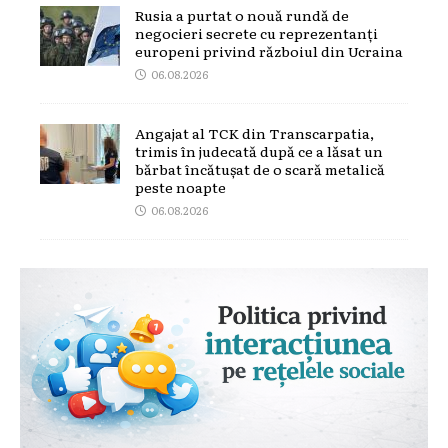
Rusia a purtat o nouă rundă de
negocieri secrete cu reprezentanți
europeni privind războiul din Ucraina
06.08.2026
Angajat al TCK din Transcarpatia,
trimis în judecată după ce a lăsat un
bărbat încătușat de o scară metalică
peste noapte
06.08.2026