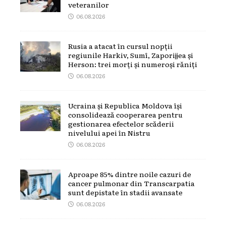
veteranilor
06.08.2026
Rusia a atacat în cursul nopții
regiunile Harkiv, Sumî, Zaporijjea și
Herson: trei morți și numeroși răniți
06.08.2026
Ucraina și Republica Moldova își
consolidează cooperarea pentru
gestionarea efectelor scăderii
nivelului apei în Nistru
06.08.2026
Aproape 85% dintre noile cazuri de
cancer pulmonar din Transcarpatia
sunt depistate în stadii avansate
06.08.2026