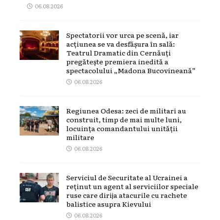
06.08.2026
Spectatorii vor urca pe scenă, iar
acțiunea se va desfășura în sală:
Teatrul Dramatic din Cernăuți
pregătește premiera inedită a
spectacolului „Madona Bucovineană”
06.08.2026
Regiunea Odesa: zeci de militari au
construit, timp de mai multe luni,
locuința comandantului unității
militare
06.08.2026
Serviciul de Securitate al Ucrainei a
reținut un agent al serviciilor speciale
ruse care dirija atacurile cu rachete
balistice asupra Kievului
06.08.2026