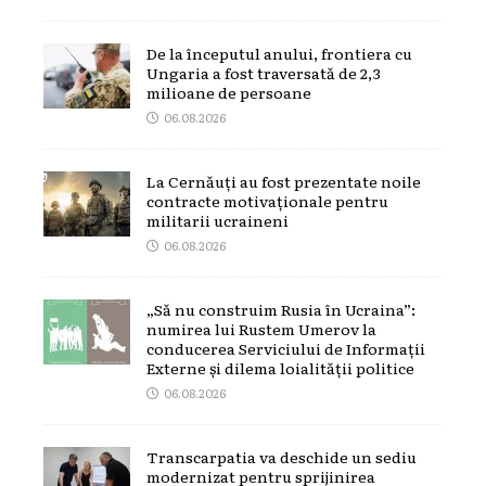
De la începutul anului, frontiera cu
Ungaria a fost traversată de 2,3
milioane de persoane
06.08.2026
La Cernăuți au fost prezentate noile
contracte motivaționale pentru
militarii ucraineni
06.08.2026
„Să nu construim Rusia în Ucraina”:
numirea lui Rustem Umerov la
conducerea Serviciului de Informații
Externe și dilema loialității politice
06.08.2026
Transcarpatia va deschide un sediu
modernizat pentru sprijinirea