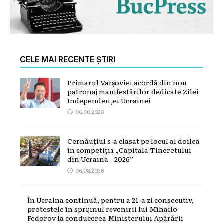
CELE MAI RECENTE ȘTIRI
Primarul Varșoviei acordă din nou
patronaj manifestărilor dedicate Zilei
Independenței Ucrainei
06.08.2026
Cernăuțiul s-a clasat pe locul al doilea
în competiția „Capitala Tineretului
din Ucraina – 2026”
06.08.2026
În Ucraina continuă, pentru a 21-a zi consecutiv,
protestele în sprijinul revenirii lui Mîhailo
Fedorov la conducerea Ministerului Apărării