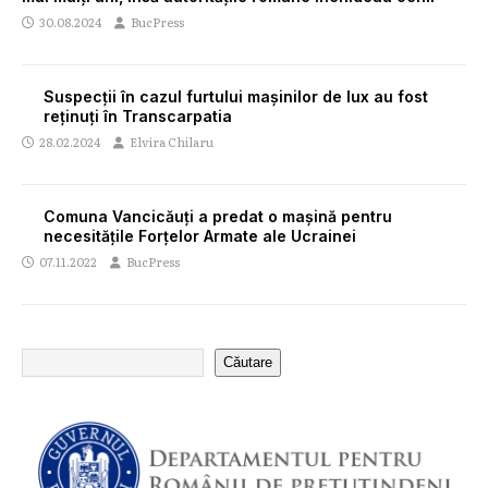
30.08.2024
BucPress
Suspecții în cazul furtului mașinilor de lux au fost
reținuți în Transcarpatia
28.02.2024
Elvira Chilaru
Comuna Vancicăuți a predat o mașină pentru
necesitățile Forțelor Armate ale Ucrainei
07.11.2022
BucPress
Căutare