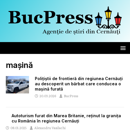
mașină
Polițiștii de frontieră din regiunea Cernăuți
au descoperit un bărbat care conducea o
mașină furată
20.03.2026
BucPress
Autoturism furat din Marea Britanie, reținut la granița
cu România în regiunea Cernăuți
08.01.2025
Alexandru Vasilachi