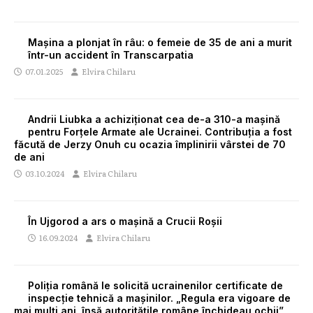
Mașina a plonjat în râu: o femeie de 35 de ani a murit
într-un accident în Transcarpatia
07.01.2025
Elvira Chilaru
Andrii Liubka a achiziționat cea de-a 310-a mașină
pentru Forțele Armate ale Ucrainei. Contribuția a fost
făcută de Jerzy Onuh cu ocazia împlinirii vârstei de 70
de ani
03.10.2024
Elvira Chilaru
În Ujgorod a ars o mașină a Crucii Roșii
16.09.2024
Elvira Chilaru
Poliția română le solicită ucrainenilor certificate de
inspecție tehnică a mașinilor. „Regula era vigoare de
mai mulți ani, însă autoritățile române închideau ochii”