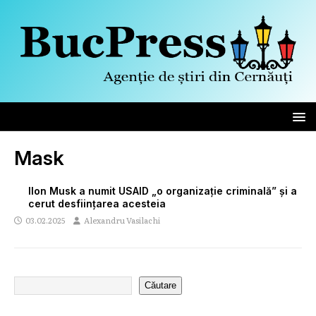
Mask
Ilon Musk a numit USAID „o organizație criminală” și a
cerut desființarea acesteia
03.02.2025
Alexandru Vasilachi
Căutare