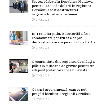
Scotea bărbați în Republica Moldova
pentru 14.000 de dolari: în regiunea
Cernăuți a fost destructurat
organizatorul unei scheme
07.08.2026
În Transcarpatia, o doctoriță a fost
condamnată pentru că a depus
declarația de avere pe suport de hârtie
07.08.2026
O comunitate din regiunea Cernăuți a
plătit 15 milioane de grivne pentru un
adăpost școlar care încă nu există
07.08.2026
O iarnă grea urmează: cum se pot
pregăti locuitorii regiunii Cernăuți
07.08.2026