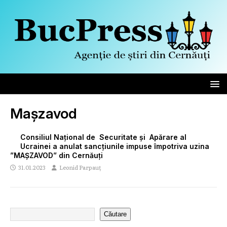
Mașzavod
Consiliul Național de Securitate și Apărare al
Ucrainei a anulat sancțiunile impuse împotriva uzina
”MAȘZAVOD” din Cernăuți
31.01.2023
Leonid Parpauț
Căutare