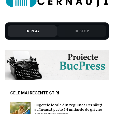
PLAY
STOP
CELE MAI RECENTE ȘTIRI
Bugetele locale din regiunea Cernăuți
au încasat peste 5,4 miliarde de grivne
din venituri proprii