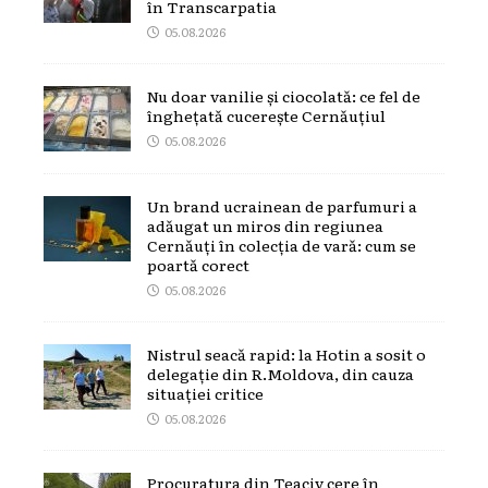
în Transcarpatia
05.08.2026
Nu doar vanilie și ciocolată: ce fel de
înghețată cucerește Cernăuțiul
05.08.2026
Un brand ucrainean de parfumuri a
adăugat un miros din regiunea
Cernăuți în colecția de vară: cum se
poartă corect
05.08.2026
Nistrul seacă rapid: la Hotin a sosit o
delegație din R.Moldova, din cauza
situației critice
05.08.2026
Procuratura din Teaciv cere în