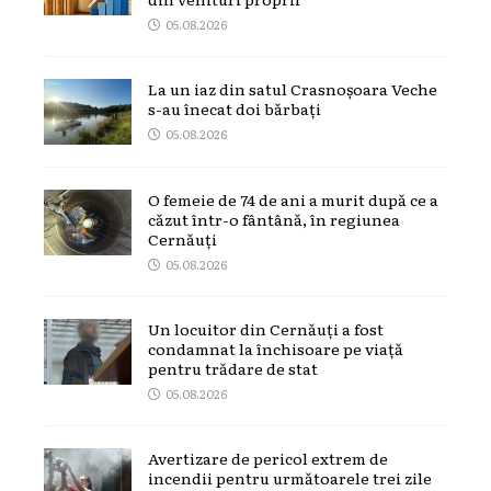
05.08.2026
La un iaz din satul Crasnoșoara Veche
s-au înecat doi bărbați
05.08.2026
O femeie de 74 de ani a murit după ce a
căzut într-o fântână, în regiunea
Cernăuți
05.08.2026
Un locuitor din Cernăuți a fost
condamnat la închisoare pe viață
pentru trădare de stat
05.08.2026
Avertizare de pericol extrem de
incendii pentru următoarele trei zile