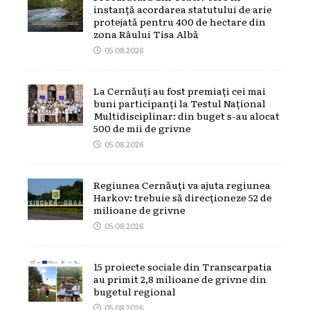
instanță acordarea statutului de arie
protejată pentru 400 de hectare din
zona Râului Tisa Albă
05.08.2026
La Cernăuți au fost premiați cei mai
buni participanți la Testul Național
Multidisciplinar: din buget s-au alocat
500 de mii de grivne
05.08.2026
Regiunea Cernăuți va ajuta regiunea
Harkov: trebuie să direcționeze 52 de
milioane de grivne
05.08.2026
15 proiecte sociale din Transcarpatia
au primit 2,8 milioane de grivne din
bugetul regional
05.08.2026